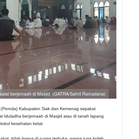
salat berjemaah di Masjid. (GATRA/Sahril Ramadana)
 (Pemda) Kabupaten Siak dan Kemenag sepakat
 Iduladha berjemaah di Masjid atau di tanah lapang.
okol kesehatan ketat.
akat, tidak hanya di ruang terbuka, warga juga boleh