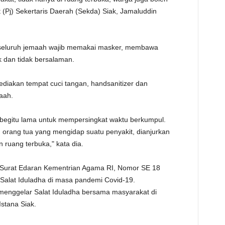
TE
at (Pj) Sekertaris Daerah (Sekda) Siak, Jamaluddin
seluruh jemaah wajib memakai masker, membawa
 dan tidak bersalaman.
ediakan tempat cuci tangan, handsanitizer dan
maah.
k begitu lama untuk mempersingkat waktu berkumpul.
n orang tua yang mengidap suatu penyakit, dianjurkan
 ruang terbuka," kata dia.
n Surat Edaran Kementrian Agama RI, Nomor SE 18
Salat Iduladha di masa pandemi Covid-19.
enggelar Salat Iduladha bersama masyarakat di
stana Siak.