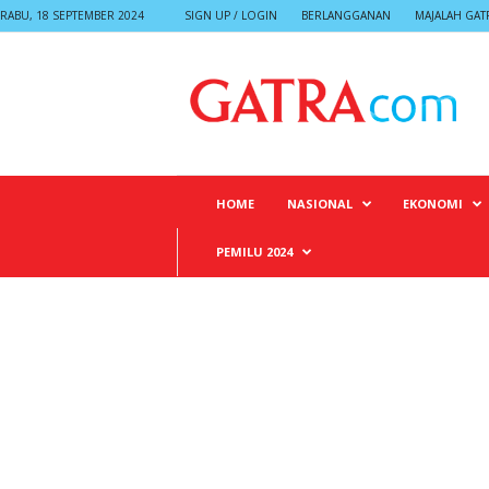
RABU, 18 SEPTEMBER 2024
SIGN UP / LOGIN
BERLANGGANAN
MAJALAH GAT
G
A
T
R
A
HOME
NASIONAL
EKONOMI
PEMILU 2024