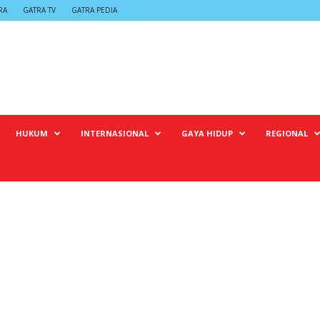
RA
GATRA TV
GATRA PEDIA
HUKUM
INTERNASIONAL
GAYA HIDUP
REGIONAL