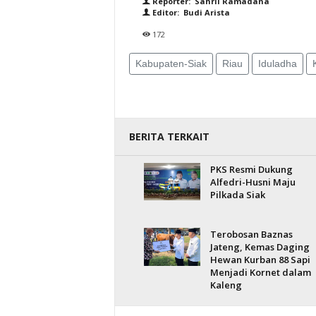
Reporter: Sahril Ramadana
Editor: Budi Arista
172
Kabupaten-Siak
Riau
Iduladha
BERITA TERKAIT
PKS Resmi Dukung
Alfedri-Husni Maju
Pilkada Siak
Terobosan Baznas
Jateng, Kemas Daging
Hewan Kurban 88 Sapi
Menjadi Kornet dalam
Kaleng