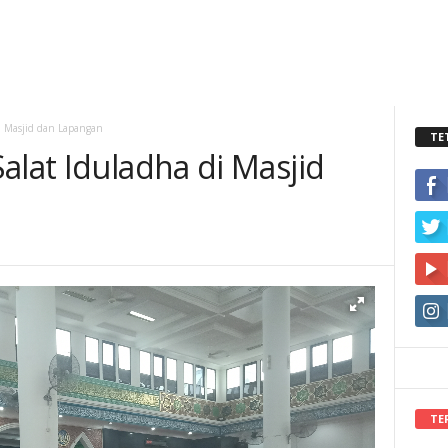
i Masjid dan Lapangan
TE
alat Iduladha di Masjid