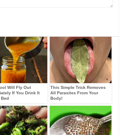
ool Will Fly Out
This Simple Trick Removes
tely If You Drink It
All Parasites From Your
 Bed
Body!