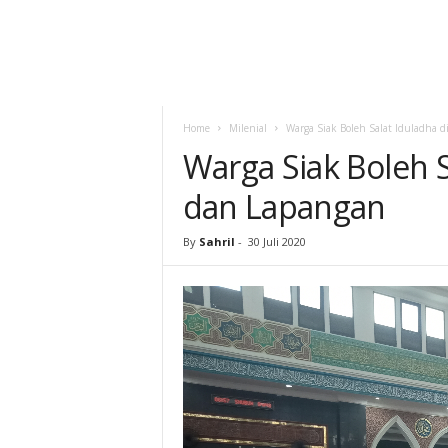
Home
Milenial
Warga Siak Boleh Salat Iduladha d
Warga Siak Boleh S
dan Lapangan
By
Sahril
-
30 Juli 2020