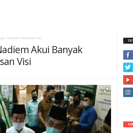
ak Temukan Keselarasan Visi
TE
adiem Akui Banyak
an Visi