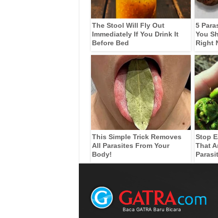
The Stool Will Fly Out
5 Para
Immediately If You Drink It
You Sh
Before Bed
Right
This Simple Trick Removes
Stop E
All Parasites From Your
That A
Body!
Parasi
Baca GATRA Baru Bicara