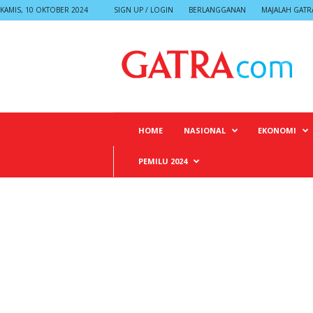
KAMIS, 10 OKTOBER 2024
SIGN UP / LOGIN
BERLANGGANAN
MAJALAH GATR
G
A
T
R
A
HOME
NASIONAL
EKONOMI
PEMILU 2024