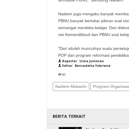
termasuk PBNU," sambung Nadiem.
Nadiem juga mengaku banyak membaha
PBNU banyak bertukar pikiran soal vis
semangat merdeka belajar. Dari disku
visi Kemendikbud dan PBNU soal kebi
"Dari situlah munculnya suatu perse
POP dan program reformasi pendidika
Reporter: Ucha Julistian
Editor: Bernadetta Febriana
80
Nadiem-Makarim
Program-Organisas
BERITA TERKAIT