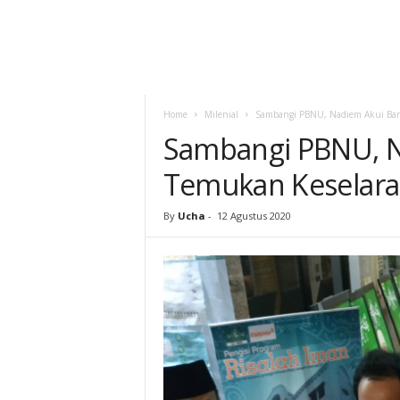
Home
Milenial
Sambangi PBNU, Nadiem Akui Bany
Sambangi PBNU, N
Temukan Keselaras
By
Ucha
-
12 Agustus 2020