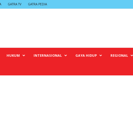
A
GATRA TV
GATRA PEDIA
HUKUM
INTERNASIONAL
GAYA HIDUP
REGIONAL