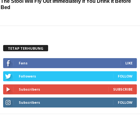
The Stool Will Fly Out Immediately If You Drink It Before
Bed
TETAP TERHUBUNG
Fans
LIKE
Followers
FOLLOW
Subscribers
SUBSCRIBE
Subscribers
FOLLOW