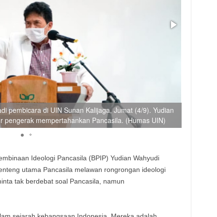
i pembicara di UIN Sunan Kalijaga, Jumat (4/9). Yudian
Kepala B
or pengerak mempertahankan Pancasila. (Humas UIN)
Pancasila
mbinaan Ideologi Pancasila (BPIP) Yudian Wahyudi
nteng utama Pancasila melawan rongrongan ideologi
inta tak berdebat soal Pancasila, namun
am sejarah kebangsaan Indonesia. Mereka adalah