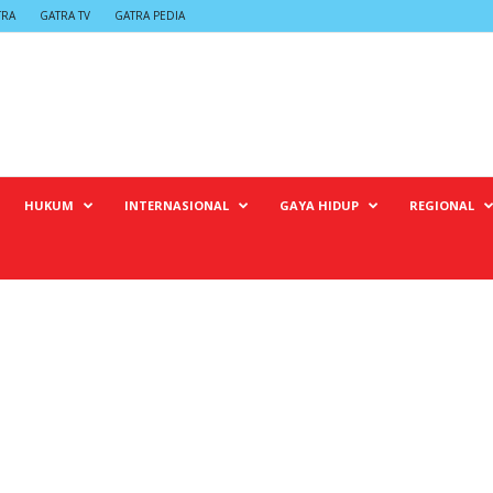
TRA
GATRA TV
GATRA PEDIA
HUKUM
INTERNASIONAL
GAYA HIDUP
REGIONAL