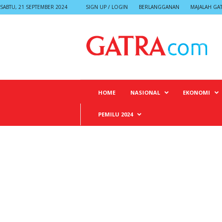
SABTU, 21 SEPTEMBER 2024
SIGN UP / LOGIN
BERLANGGANAN
MAJALAH GA
G
A
T
R
A
HOME
NASIONAL
EKONOMI
PEMILU 2024