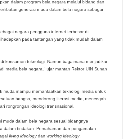
apkan dalam program bela negara melalui bidang dan
erlibatan generasi muda dalam bela negara sebagai
sebagai negara pengguna internet terbesar di
dihadapkan pada tantangan yang tidak mudah dalam
jadi konsumen teknologi. Namun bagaimana menjadikan
adi media bela negara," ujar mantan Rektor UIN Sunan
nak muda mampu memanfaatkan teknologi media untuk
satuan bangsa, mendorong literasi media, mencegah
ri rongrongan ideologi transnasional.
si muda dalam bela negara sesuai bidangnya
la dalam tindakan. Pemahaman dan pengamalan
bagai
living ideology
dan
working ideology
.