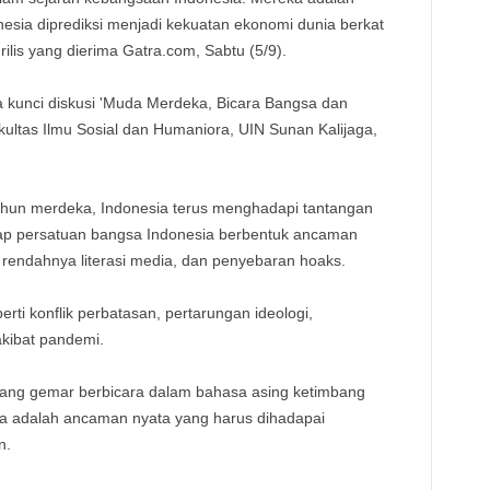
TE
onesia diprediksi menjadi kekuatan ekonomi dunia berkat
rilis yang dierima Gatra.com, Sabtu (5/9).
 kunci diskusi 'Muda Merdeka, Bicara Bangsa dan
kultas Ilmu Sosial dan Humaniora, UIN Sunan Kalijaga,
hun merdeka, Indonesia terus menghadapi tantangan
ap persatuan bangsa Indonesia berbentuk ancaman
, rendahnya literasi media, dan penyebaran hoaks.
perti konflik perbatasan, pertarungan ideologi,
akibat pandemi.
ang gemar berbicara dalam bahasa asing ketimbang
a adalah ancaman nyata yang harus dihadapai
n.