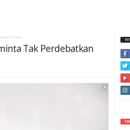
batkan Pancasila
TE
minta Tak Perdebatkan