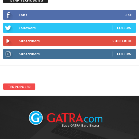
TETAP TERHUBUNG
Fans
LIKE
Followers
FOLLOW
Subscribers
SUBSCRIBE
Subscribers
FOLLOW