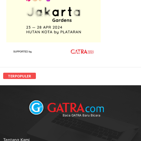
TERPOPULER
Baca GATRA Baru Bicara
Tentang Kami