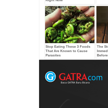
Stop Eating These 3 Foods
The St
That Are Known to Cause
Immedia
Parasites
Before
Baca GATRA Baru Bicara