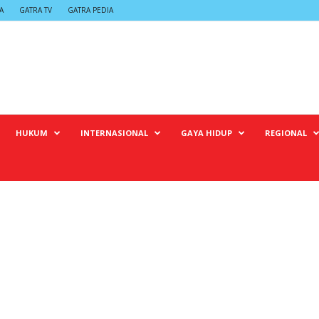
A
GATRA TV
GATRA PEDIA
HUKUM
INTERNASIONAL
GAYA HIDUP
REGIONAL