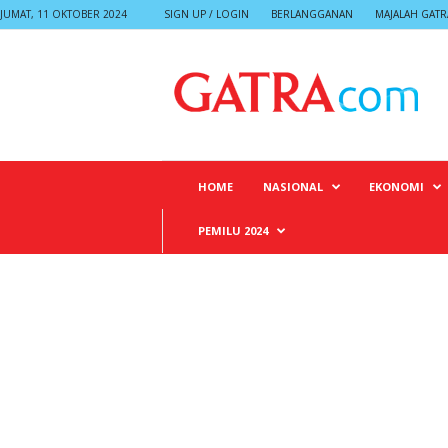
JUMAT, 11 OKTOBER 2024
SIGN UP / LOGIN
BERLANGGANAN
MAJALAH GATR
G
A
T
R
A
HOME
NASIONAL
EKONOMI
PEMILU 2024