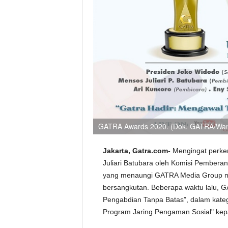
GATRA Awards 2020. (Dok. GATRA/Wa
Jakarta, Gatra.com-
Mengingat perkem
Juliari Batubara oleh Komisi Pembera
yang menaungi GATRA Media Group m
bersangkutan. Beberapa waktu lalu, 
Pengabdian Tanpa Batas”, dalam katego
Program Jaring Pengaman Sosial" kepa