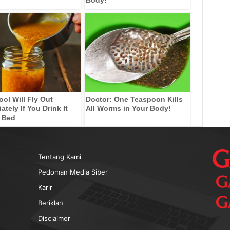
ool Will Fly Out
Doctor: One Teaspoon Kills
tely If You Drink It
All Worms in Your Body!
 Bed
Tentang Kami
Pedoman Media Siber
Karir
Beriklan
Disclaimer