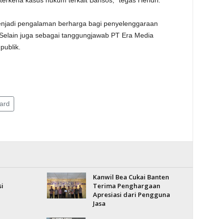
terkena kasus hukum terkait Bansos," tegas Hendri.
menjadi pengalaman berharga bagi penyelenggaraan
. Selain juga sebagai tanggungjawab PT Era Media
publik.
ard
Kanwil Bea Cukai Banten
i
Terima Penghargaan
Apresiasi dari Pengguna
Jasa