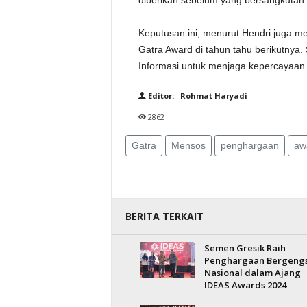
diberikan sebelum yang bersangkutan 
Keputusan ini, menurut Hendri juga 
Gatra Award di tahun tahu berikutnya
Informasi untuk menjaga kepercayaan 
Editor: Rohmat Haryadi
2862
Gatra
Mensos
penghargaan
aw
BERITA TERKAIT
Semen Gresik Raih
Penghargaan Bergengs
Nasional dalam Ajang
IDEAS Awards 2024