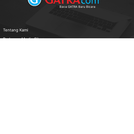
Baca GATRA Baru Bicara
Tentang Kami
Pedoman Media Siber
Karir
Beriklan
Disclaimer