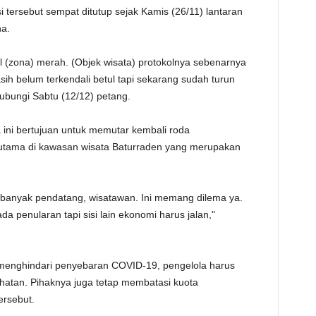
tersebut sempat ditutup sejak Kamis (26/11) lantaran
TE
na.
ul (zona) merah. (Objek wisata) protokolnya sebenarnya
sih belum terkendali betul tapi sekarang sudah turun
ihubungi Sabtu (12/12) petang.
 ini bertujuan untuk memutar kembali roda
rutama di kawasan wisata Baturraden yang merupakan
a banyak pendatang, wisatawan. Ini memang dilema ya.
ada penularan tapi sisi lain ekonomi harus jalan,"
 menghindari penyebaran COVID-19, pengelola harus
hatan. Pihaknya juga tetap membatasi kuota
ersebut.