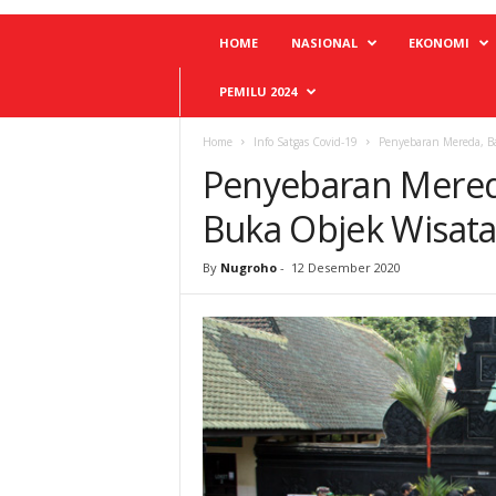
HOME
NASIONAL
EKONOMI
PEMILU 2024
Home
Info Satgas Covid-19
Penyebaran Mereda, B
Penyebaran Mered
Buka Objek Wisat
By
Nugroho
-
12 Desember 2020