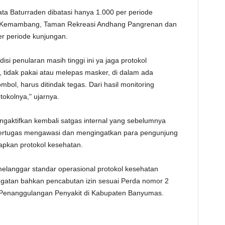
ta Baturraden dibatasi hanya 1.000 per periode
e Kemambang, Taman Rekreasi Andhang Pangrenan dan
r periode kunjungan.
isi penularan masih tinggi ini ya jaga protokol
 tidak pakai atau melepas masker, di dalam ada
ol, harus ditindak tegas. Dari hasil monitoring
okolnya," ujarnya.
ngaktifkan kembali satgas internal yang sebelumnya
 bertugas mengawasi dan mengingatkan para pengunjung
pkan protokol kesehatan.
melanggar standar operasional protokol kesehatan
atan bahkan pencabutan izin sesuai Perda nomor 2
Penanggulangan Penyakit di Kabupaten Banyumas.