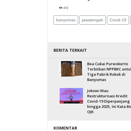
410
banyumas
jawatengah
Covid-19
BERITA TERKAIT
Bea Cukai Purwokerto
Terbitkan NPPBKC untu
Tiga Pabrik Rokok di
Banyumas
Jokowi Mau
Restrukturisasi Kredit
Covid-19 Diperpanjang
hingga 2025, Ini Kata B
OJK
KOMENTAR