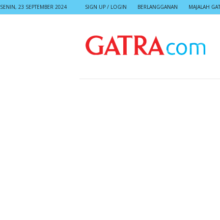
SENIN, 23 SEPTEMBER 2024
SIGN UP / LOGIN
BERLANGGANAN
MAJALAH GA
G
A
T
R
A