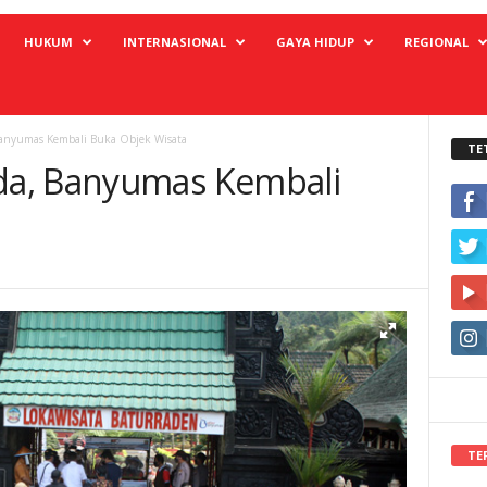
HUKUM
INTERNASIONAL
GAYA HIDUP
REGIONAL
anyumas Kembali Buka Objek Wisata
TE
a, Banyumas Kembali
a