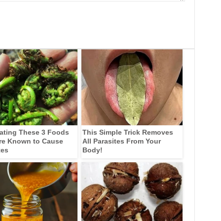
ating These 3 Foods
This Simple Trick Removes
re Known to Cause
All Parasites From Your
tes
Body!