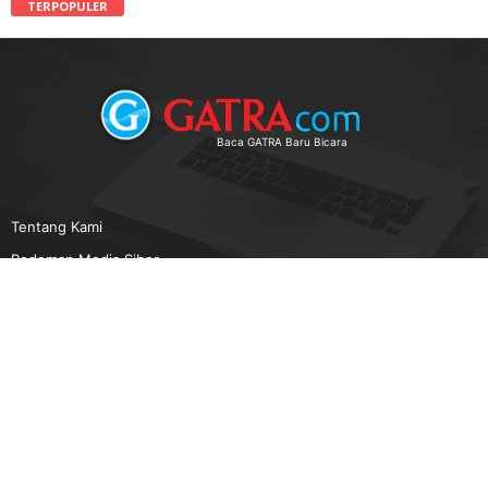
TERPOPULER
Baca GATRA Baru Bicara
Tentang Kami
Pedoman Media Siber
Karir
Beriklan
Disclaimer