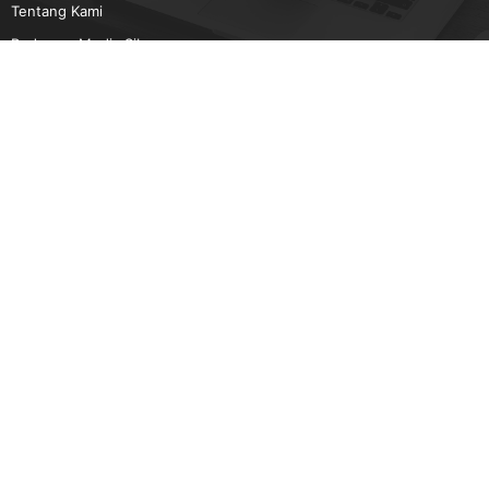
Tentang Kami
Pedoman Media Siber
Karir
Beriklan
Disclaimer
Unduh Aplikasi Gatra.com
Android
IOS