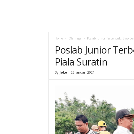
Home
Olahraga
Poslab Junior Terbentuk, Siap Ber
Poslab Junior Terb
Piala Suratin
By
Joko
-
23 Januari 2021