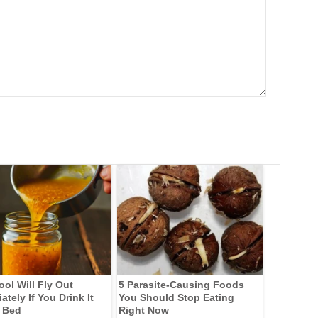
ool Will Fly Out
5 Parasite-Causing Foods
tely If You Drink It
You Should Stop Eating
 Bed
Right Now