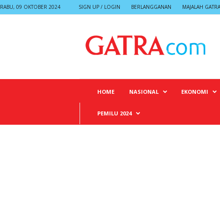
RABU, 09 OKTOBER 2024
SIGN UP / LOGIN
BERLANGGANAN
MAJALAH GATR
G
A
T
R
A
HOME
NASIONAL
EKONOMI
PEMILU 2024