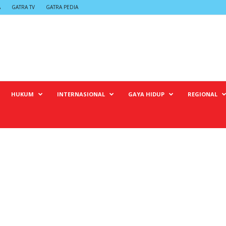
A
GATRA TV
GATRA PEDIA
HUKUM
INTERNASIONAL
GAYA HIDUP
REGIONAL