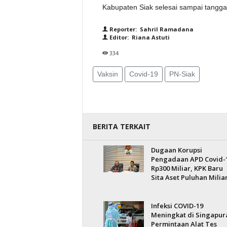
Kabupaten Siak selesai sampai tanggal 
Reporter: Sahril Ramadana
Editor: Riana Astuti
334
Vaksin
Covid-19
PN-Siak
BERITA TERKAIT
Dugaan Korupsi
Pengadaan APD Covid-
Rp300 Miliar, KPK Baru
Sita Aset Puluhan Milia
Infeksi COVID-19
Meningkat di Singapur
Permintaan Alat Tes