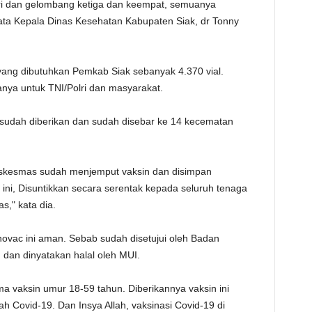
ri dan gelombang ketiga dan keempat, semuanya
ata Kepala Dinas Kesehatan Kabupaten Siak, dr Tonny
 yang dibutuhkan Pemkab Siak sebanyak 4.370 vial.
anya untuk TNI/Polri dan masyarakat.
in sudah diberikan dan sudah disebar ke 14 kecematan
uskesmas sudah menjemput vaksin dan disimpan
ini, Disuntikkan secara serentak kepada seluruh tenaga
," kata dia.
ovac ini aman. Sebab sudah disetujui oleh Badan
an dinyatakan halal oleh MUI.
a vaksin umur 18-59 tahun. Diberikannya vaksin ini
h Covid-19. Dan Insya Allah, vaksinasi Covid-19 di