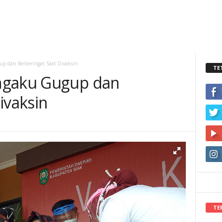
p dan Berkeringat Saat Divaksin
TE
ngaku Gugup dan
ivaksin