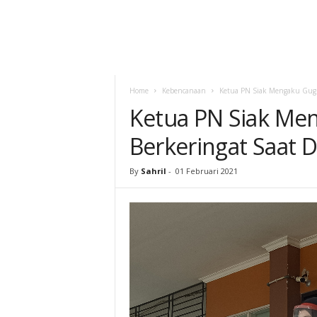
Home
Kebencanaan
Ketua PN Siak Mengaku Gugu
Ketua PN Siak Me
Berkeringat Saat D
By
Sahril
-
01 Februari 2021