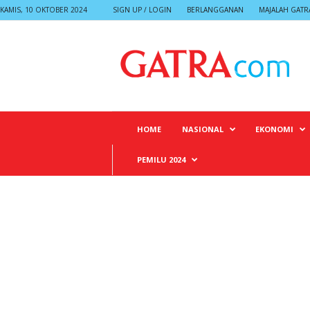
KAMIS, 10 OKTOBER 2024
SIGN UP / LOGIN
BERLANGGANAN
MAJALAH GATR
G
A
T
R
A
HOME
NASIONAL
EKONOMI
PEMILU 2024