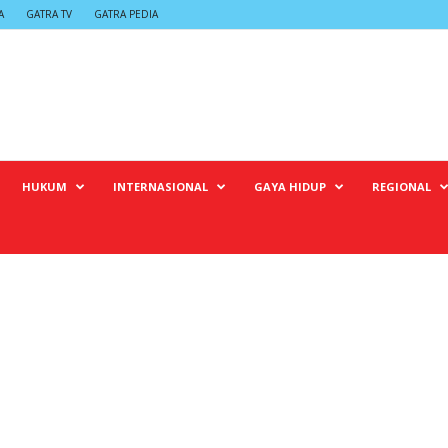
A
GATRA TV
GATRA PEDIA
HUKUM
INTERNASIONAL
GAYA HIDUP
REGIONAL