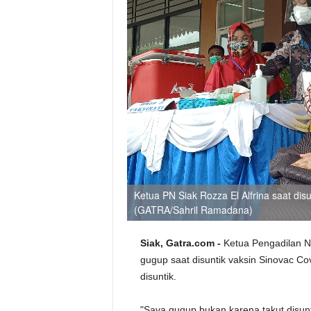
Ketua PN Siak Rozza El Alfrina saat dis
(GATRA/Sahril Ramadana)
Siak, Gatra.com -
Ketua Pengadilan N
gugup saat disuntik vaksin Sinovac Cov
disuntik.
"Saya gugup bukan karena takut disun