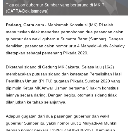
Tiga calon gubernur Sumbar yang bertarung di MK RI.
(GATRA/Dok.Istimewa)
Padang, Gatra.com
- Mahkamah Konstitusi (MK) RI telah
memutuskan tidak menerima permohonan dua pasangan calon
gubernur dan wakil gubernur Sumatra Barat (Sumbar). Dengan
demikian, pasangan calon nomor urut 4 Mahyeldi-Audy Joinaldy
ditetapkan sebagai pemenang Pilkada 2020.
Diketahui sidang di Gedung MK Jakarta, Selasa lalu (16/2)
membacakan putusan sidang dan ketetapan Perselisihan Hasil
Pemilihan Umum (PHPU) gugatan Pilkada Sumbar 2020 yang
dipimpin Ketua MK Anwar Usman bersama 9 hakim konstitusi
lainnya secara daring. Dengan begitu, otomatis sidang tidak
dilanjutkan ke tahap selanjutnya.
Adapun gugatan dari dua pasangan gubernur dan wakil
gubernur Sumbar itu, yakni nomor urut 1 Mulyadi-Ali Muhkni
dengan nomor perkara 129/PHP.GUB-XIX/2021. Kemudian