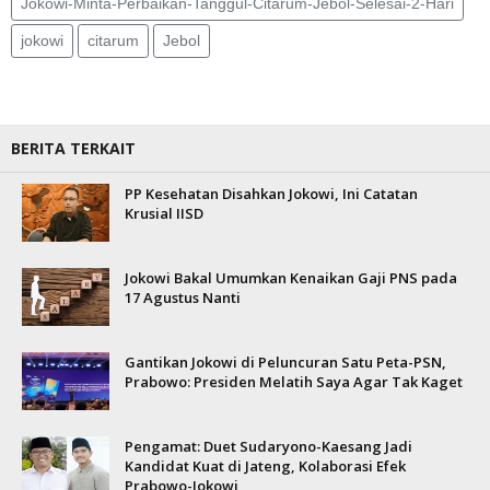
Jokowi-Minta-Perbaikan-Tanggul-Citarum-Jebol-Selesai-2-Hari
jokowi
citarum
Jebol
BERITA TERKAIT
PP Kesehatan Disahkan Jokowi, Ini Catatan
Krusial IISD
Jokowi Bakal Umumkan Kenaikan Gaji PNS pada
17 Agustus Nanti
Gantikan Jokowi di Peluncuran Satu Peta-PSN,
Prabowo: Presiden Melatih Saya Agar Tak Kaget
Pengamat: Duet Sudaryono-Kaesang Jadi
Kandidat Kuat di Jateng, Kolaborasi Efek
Prabowo-Jokowi