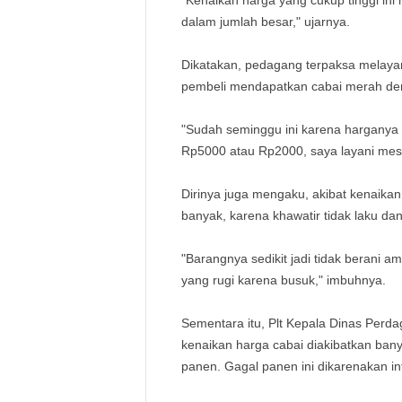
"Kenaikan harga yang cukup tinggi in
dalam jumlah besar," ujarnya.
Dikatakan, pedagang terpaksa melayan
pembeli mendapatkan cabai merah den
"Sudah seminggu ini karena harganya n
Rp5000 atau Rp2000, saya layani meski
Dirinya juga mengaku, akibat kenaikan
banyak, karena khawatir tidak laku da
"Barangnya sedikit jadi tidak berani a
yang rugi karena busuk," imbuhnya.
Sementara itu, Plt Kepala Dinas Perd
kenaikan harga cabai diakibatkan ban
panen. Gagal panen ini dikarenakan int