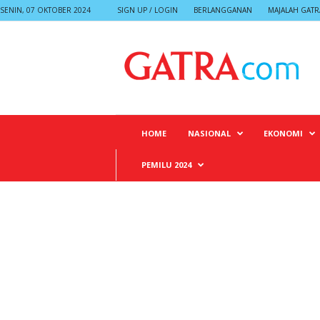
SENIN, 07 OKTOBER 2024
SIGN UP / LOGIN
BERLANGGANAN
MAJALAH GATR
G
A
T
R
A
HOME
NASIONAL
EKONOMI
PEMILU 2024