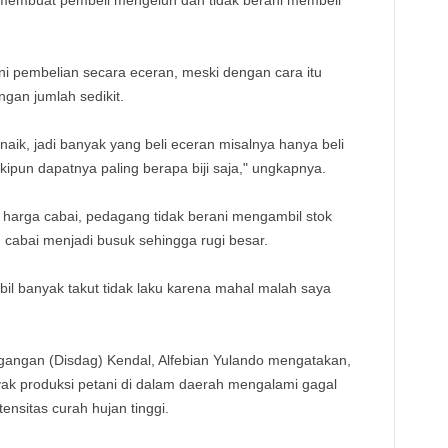
i membuat pembeli mengeluh dan tidak berani membeli
i pembelian secara eceran, meski dengan cara itu
gan jumlah sedikit.
aik, jadi banyak yang beli eceran misalnya hanya beli
pun dapatnya paling berapa biji saja," ungkapnya.
 harga cabai, pedagang tidak berani mengambil stok
n cabai menjadi busuk sehingga rugi besar.
mbil banyak takut tidak laku karena mahal malah saya
agangan (Disdag) Kendal, Alfebian Yulando mengatakan,
yak produksi petani di dalam daerah mengalami gagal
ensitas curah hujan tinggi.