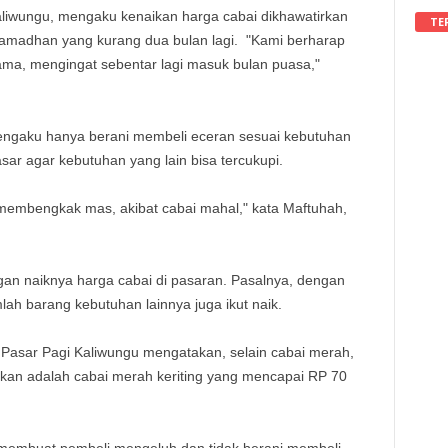
liwungu, mengaku kenaikan harga cabai dikhawatirkan
TE
Ramadhan yang kurang dua bulan lagi. "Kami berharap
lama, mengingat sebentar lagi masuk bulan puasa,"
mengaku hanya berani membeli eceran sesuai kebutuhan
sar agar kebutuhan yang lain bisa tercukupi.
t membengkak mas, akibat cabai mahal," kata Maftuhah,
an naiknya harga cabai di pasaran. Pasalnya, dengan
ah barang kebutuhan lainnya juga ikut naik.
Pasar Pagi Kaliwungu mengatakan, selain cabai merah,
an adalah cabai merah keriting yang mencapai RP 70