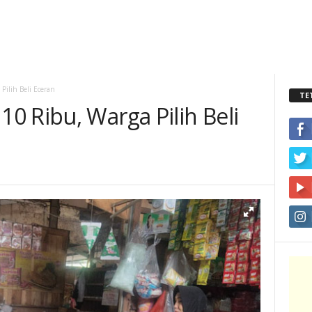
ilih Beli Eceran
TE
0 Ribu, Warga Pilih Beli