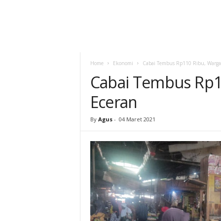
Home
Ekonomi
Cabai Tembus Rp110 Ribu, Warga P
Cabai Tembus Rp11
Eceran
By
Agus
-
04 Maret 2021