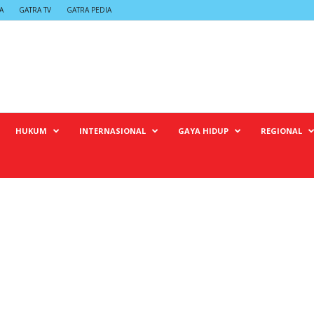
A
GATRA TV
GATRA PEDIA
HUKUM
INTERNASIONAL
GAYA HIDUP
REGIONAL