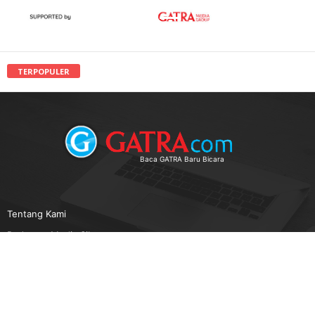
TERPOPULER
Baca GATRA Baru Bicara
Tentang Kami
Pedoman Media Siber
Karir
Beriklan
Disclaimer