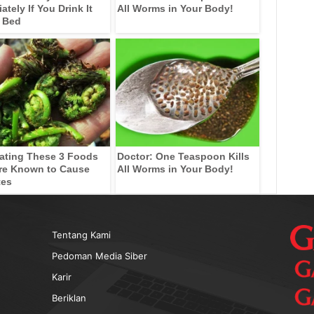
tely If You Drink It
All Worms in Your Body!
 Bed
ating These 3 Foods
Doctor: One Teaspoon Kills
re Known to Cause
All Worms in Your Body!
tes
Tentang Kami
Pedoman Media Siber
Karir
Beriklan