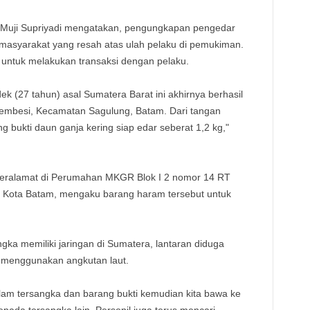
TE
 Muji Supriyadi mengatakan, pengungkapan pengedar
si masyarakat yang resah atas ulah pelaku di pemukiman.
untuk melakukan transaksi dengan pelaku.
k (27 tahun) asal Sumatera Barat ini akhirnya berhasil
 Tembesi, Kecamatan Sagulung, Batam. Dari tangan
g bukti daun ganja kering siap edar seberat 1,2 kg,"
beralamat di Perumahan MKGR Blok I 2 nomor 14 RT
, Kota Batam, mengaku barang haram tersebut untuk
ka memiliki jaringan di Sumatera, lantaran diduga
a menggunakan angkutan laut.
am tersangka dan barang bukti kemudian kita bawa ke