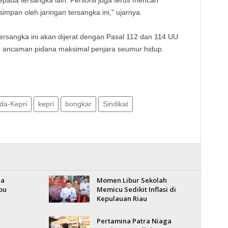
da tersangka lain. Personil juga terus mencari
simpan oleh jaringan tersangka ini," ujarnya.
ersangka ini akan dijerat dengan Pasal 112 dan 114 UU
 ancaman pidana maksimal penjara seumur hidup.
da-Kepri
kepri
bongkar
Sindikat
ia
Momen Libur Sekolah
bu
Memicu Sedikit Inflasi di
Kepulauan Riau
Pertamina Patra Niaga