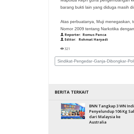
Mapolda Kepri guna pengembangan kepa
barang bukti lain yang diduga masih di
Atas perbuatanya, Muji menegaskan, t
Nomor 2009 tentang Narkotika dengan
Reporter: Romus Panca
Editor: Rohmat Haryadi
321
Sindikat-Pengedar-Ganja-Dibongkar-Pol
BERITA TERKAIT
BNN Tangkap 3 WN Ind
Penyelundup 106 Kg Sa
dari Malaysia ke
Australia