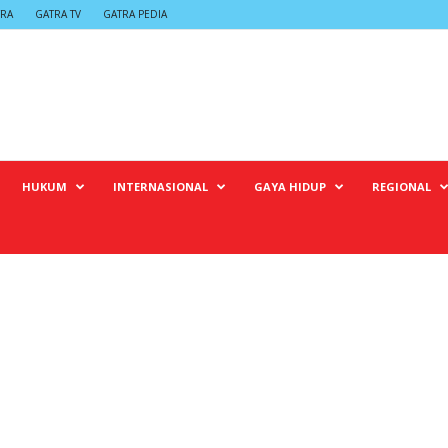
TRA
GATRA TV
GATRA PEDIA
HUKUM
INTERNASIONAL
GAYA HIDUP
REGIONAL