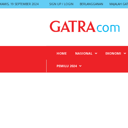
KAMIS, 19 SEPTEMBER 2024
SIGN UP / LOGIN
BERLANGGANAN
MAJALAH GA
G
A
T
R
A
HOME
NASIONAL
EKONOMI
PEMILU 2024