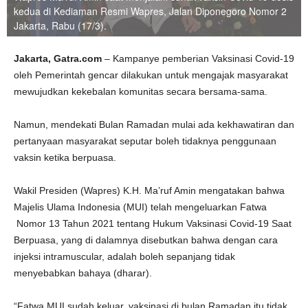
kedua di Kediaman Resmi Wapres, Jalan Diponegoro Nomor 2
Jakarta, Rabu (17/3).
Jakarta, Gatra.com
– Kampanye pemberian Vaksinasi Covid-19
oleh Pemerintah gencar dilakukan untuk mengajak masyarakat
mewujudkan kekebalan komunitas secara bersama-sama.
Namun, mendekati Bulan Ramadan mulai ada kekhawatiran dan
pertanyaan masyarakat seputar boleh tidaknya penggunaan
vaksin ketika berpuasa.
Wakil Presiden (Wapres) K.H. Ma’ruf Amin mengatakan bahwa
Majelis Ulama Indonesia (MUI) telah mengeluarkan Fatwa
Nomor 13 Tahun 2021 tentang Hukum Vaksinasi Covid-19 Saat
Berpuasa, yang di dalamnya disebutkan bahwa dengan cara
injeksi intramuscular, adalah boleh sepanjang tidak
menyebabkan bahaya (dharar).
“Fatwa MUI sudah keluar, vaksinasi di bulan Ramadan itu tidak