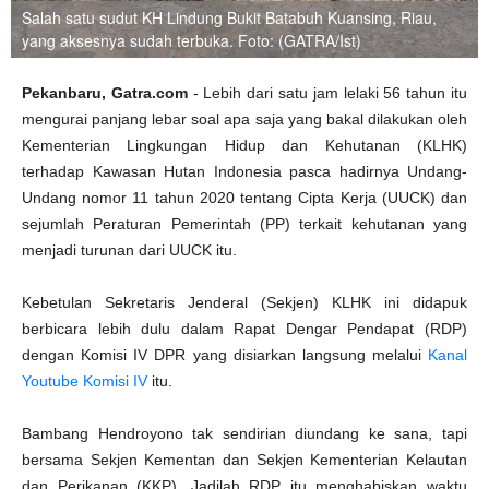
Salah satu sudut KH Lindung Bukit Batabuh Kuansing, Riau,
yang aksesnya sudah terbuka. Foto: (GATRA/Ist)
Pekanbaru, Gatra.com
- Lebih dari satu jam lelaki 56 tahun itu
mengurai panjang lebar soal apa saja yang bakal dilakukan oleh
Kementerian Lingkungan Hidup dan Kehutanan (KLHK)
terhadap Kawasan Hutan Indonesia pasca hadirnya Undang-
Undang nomor 11 tahun 2020 tentang Cipta Kerja (UUCK) dan
sejumlah Peraturan Pemerintah (PP) terkait kehutanan yang
menjadi turunan dari UUCK itu.
Kebetulan Sekretaris Jenderal (Sekjen) KLHK ini didapuk
berbicara lebih dulu dalam Rapat Dengar Pendapat (RDP)
dengan Komisi IV DPR yang disiarkan langsung melalui
Kanal
Youtube Komisi IV
itu.
Bambang Hendroyono tak sendirian diundang ke sana, tapi
bersama Sekjen Kementan dan Sekjen Kementerian Kelautan
dan Perikanan (KKP). Jadilah RDP itu menghabiskan waktu