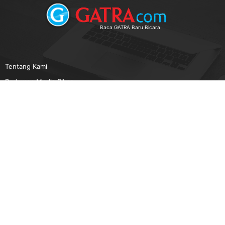
Baca GATRA Baru Bicara
Tentang Kami
Pedoman Media Siber
Karir
Beriklan
Disclaimer