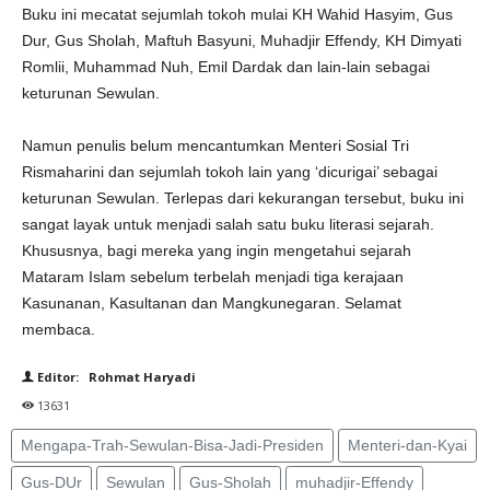
Buku ini mecatat sejumlah tokoh mulai KH Wahid Hasyim, Gus
Dur, Gus Sholah, Maftuh Basyuni, Muhadjir Effendy, KH Dimyati
Romlii, Muhammad Nuh, Emil Dardak dan lain-lain sebagai
keturunan Sewulan.
Namun penulis belum mencantumkan Menteri Sosial Tri
Rismaharini dan sejumlah tokoh lain yang ‘dicurigai’ sebagai
keturunan Sewulan. Terlepas dari kekurangan tersebut, buku ini
sangat layak untuk menjadi salah satu buku literasi sejarah.
Khususnya, bagi mereka yang ingin mengetahui sejarah
Mataram Islam sebelum terbelah menjadi tiga kerajaan
Kasunanan, Kasultanan dan Mangkunegaran. Selamat
membaca.
Editor: Rohmat Haryadi
13631
Mengapa-Trah-Sewulan-Bisa-Jadi-Presiden
Menteri-dan-Kyai
Gus-DUr
Sewulan
Gus-Sholah
muhadjir-Effendy