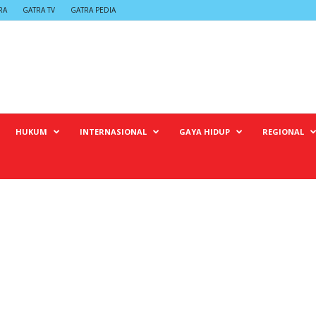
RA
GATRA TV
GATRA PEDIA
HUKUM
INTERNASIONAL
GAYA HIDUP
REGIONAL