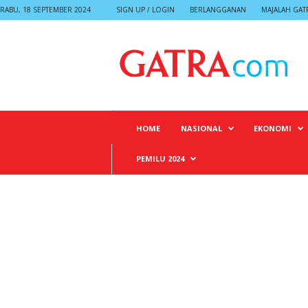
RABU, 18 SEPTEMBER 2024
SIGN UP / LOGIN
BERLANGGANAN
MAJALAH GAT
G
A
T
R
A
HOME
NASIONAL
EKONOMI
PEMILU 2024