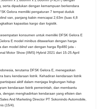
i 4.500mm x 1.680mm x 2.000mm (PxLxT) dengan
ng, serta dipadukan dengan kemampuan berkendara
FSK Gelora memiliki pengaturan 7 tempat duduk
ind van, panjang kabin mencapai 2,63m (luas 4,8
gkatkan kapasitas kargo dan logistik.
esempatan konsumen untuk memiliki DFSK Gelora E
 Gelora E model minibus ditawarkan dengan harga
ta dan model
blind van
dengan harga Rp480 juta -
onal Motor Show (IIMS) Hybrid 2021 dari 15-25 April
 Indonesia, terutama DFSK Gelora E, menegaskan
 baru kendaraan listrik. Kehadiran kendaraan listrik
rpartisipasi aktif dalam menjaga lingkungan hidup
gram kendaraan listrik pemerintah, dan membantu
, dengan menghadirkan kendaraan yang efisien dan
 Sales And Marketing Director PT Sokonindo Automobile,
is (15/4).