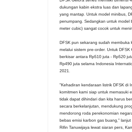
DFSK Gelora series memiliki dimens
dukungan kabin ekstra luas dan lapa
yang mantap. Untuk model minibus, D
penumpang. Sedangkan untuk model bl
meter cubic) sangat cocok untuk menin
DFSK pun sekarang sudah membuka k
melalui sistem pre-order. Untuk DFSK
berkisar antara Rp510 juta - Rp520 ju
Rp490 juta selama Indonesia Internati
2021.
"Kehadiran kendaraan listrik DFSK di
komitmen kami siap untuk memasuki era
tidak dapat dihindari dan kita harus be
secara berkelanjutan, mendukung pro
mendorong roda perekonomian negara
bebas emisi karbon gas buang," lanjut
Rifin Tanuwijaya lewat siaran pers, Kam