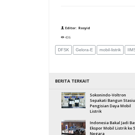
Editor: Rosyid
436
DFSK
Gelora-E
mobil-listrik
IIM
BERITA TERKAIT
Sokonindo-Voltron
Sepakati Bangun Stasi
Pengisian Daya Mobil
Listrik
Indonesia Bakal Jadi Ba
Ekspor Mobil Listrik ke 
Negara