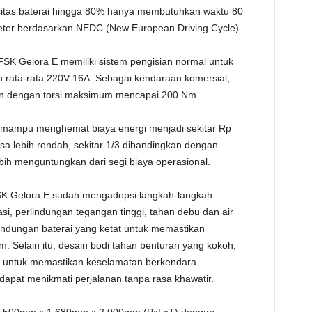
sitas baterai hingga 80% hanya membutuhkan waktu 80
TE
eter berdasarkan NEDC (New European Driving Cycle).
FSK Gelora E memiliki sistem pengisian normal untuk
n rata-rata 220V 16A. Sebagai kendaraan komersial,
an dengan torsi maksimum mencapai 200 Nm.
i mampu menghemat biaya energi menjadi sekitar Rp
isa lebih rendah, sekitar 1/3 dibandingkan dengan
bih menguntungkan dari segi biaya operasional.
SK Gelora E sudah mengadopsi langkah-langkah
asi, perlindungan tegangan tinggi, tahan debu dan air
lindungan baterai yang ketat untuk memastikan
m. Selain itu, desain bodi tahan benturan yang kokoh,
 untuk memastikan keselamatan berkendara
pat menikmati perjalanan tanpa rasa khawatir.