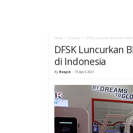
Home
Ekonomi
DFSK Luncurkan Blind Van Electri
DFSK Luncurkan Bl
di Indonesia
By
Rosyid
-
15 April 2021