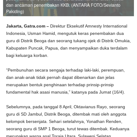
dan ancaman penembakan KKB. (ANTARA FOTO/Sevianto
Pakiding)
Jakarta, Gatra.com –
Direktur Eksekutif Amnesty International
Indonesia, Usman Hamid, mengutuk keras penembakan dua
guru di Distrik Beoga dan seorang tukang ojek di Distrik Omukia,
Kabupaten Puncak, Papua, dan menyampaikan duka terdalam
bagi keluarga korban.
“Pembunuhan secara sengaja terhadap laki-laki, perempuan,
dan anak-anak tidak pernah dapat dibenarkan dan jelas
merupakan bentuk penghinaan terhadap prinsip-prinsip
fundamental hak asasi manusia,” katanya pada Jumat (16/4).
Sebelumnya, pada tanggal 8 April, Oktavianus Rayo, seorang
guru di SD Jambul, Distrik Beoga, ditembak mati oleh anggota
kelompok bersenjata. Sehari setelahnya, Yonathan Renden,
seorang guru di SMP 1 Beoga, turut tewas ditembak. Keduanya
merupakan warga asal Toraja Utara, Sulawesi Selatan.