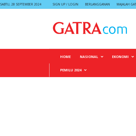
SABTU, 28 SEPTEMBER 2024
SIGN UP / LOGIN
BERLANGGANAN
MAJALAH GA
G
A
T
R
A
HOME
NASIONAL
EKONOMI
PEMILU 2024