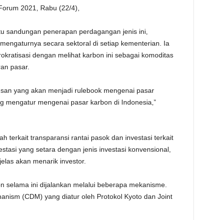
Forum 2021, Rabu (22/4),
TE
u sandungan penerapan perdagangan jenis ini,
engaturnya secara sektoral di setiap kementerian. Ia
kratisasi dengan melihat karbon ini sebagai komoditas
an pasar.
usan yang akan menjadi rulebook mengenai pasar
ng mengatur mengenai pasar karbon di Indonesia,”
h terkait transparansi rantai pasok dan investasi terkait
tasi yang setara dengan jenis investasi konvensional,
elas akan menarik investor.
n selama ini dijalankan melalui beberapa mekanisme.
nism (CDM) yang diatur oleh Protokol Kyoto dan Joint