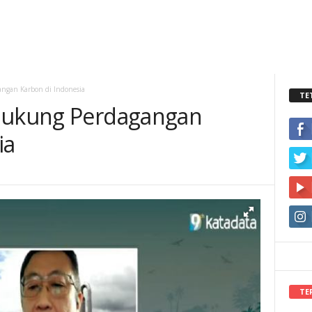
ngan Karbon di Indonesia
TE
 Dukung Perdagangan
ia