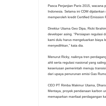
Pasca Perjanjian Paris 2015, wacana
Indonesia. Selama ini CDM dijalankan 
memperoleh kredit Certified Emission 
Direktur Utama Geo Dipa, Ricki Ibrah
developer asing. “Persiapan regulasi d
kami dulu harus mengeluarkan biaya le
menyedihkan,” kata dia.
Menurut Ricky, naiknya tren perdagan
ahli serta regulasi nasional yang sali
keseriusan pemerintah menuju transis
dari upaya penurunan emisi Gas Rum
CEO PT Rimba Makmur Utama, Dharsono
Mentaya, proyek pendanaan karbon un
memaparkan manfaat perdagangan karb