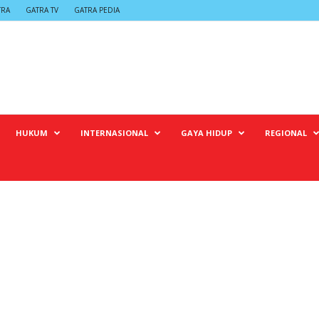
TRA
GATRA TV
GATRA PEDIA
HUKUM
INTERNASIONAL
GAYA HIDUP
REGIONAL