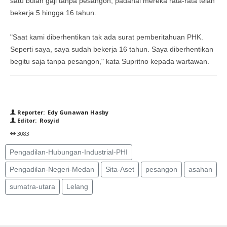
satu bulan gaji tanpa pesangon, padahal mereka rata-rata telah
bekerja 5 hingga 16 tahun.
"Saat kami diberhentikan tak ada surat pemberitahuan PHK.
Seperti saya, saya sudah bekerja 16 tahun. Saya diberhentikan
begitu saja tanpa pesangon," kata Supritno kepada wartawan.
Reporter: Edy Gunawan Hasby
Editor: Rosyid
3083
Pengadilan-Hubungan-Industrial-PHI
Pengadilan-Negeri-Medan
Sita-Aset
pesangon
asahan
sumatra-utara
Lelang