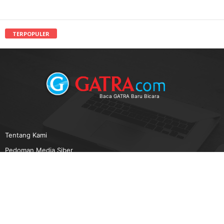
TERPOPULER
Baca GATRA Baru Bicara
Tentang Kami
Pedoman Media Siber
Karir
Beriklan
Disclaimer