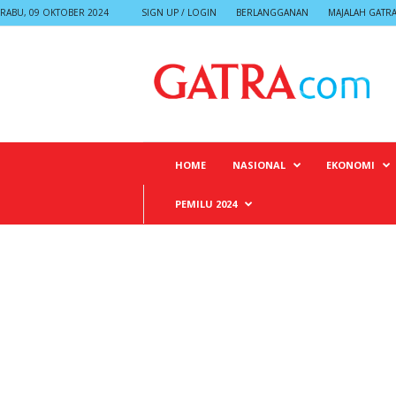
RABU, 09 OKTOBER 2024
SIGN UP / LOGIN
BERLANGGANAN
MAJALAH GATR
G
A
T
R
A
HOME
NASIONAL
EKONOMI
PEMILU 2024