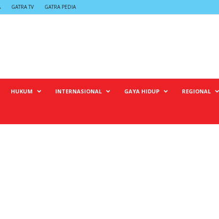
A
GATRA TV
GATRA PEDIA
HUKUM
INTERNASIONAL
GAYA HIDUP
REGIONAL