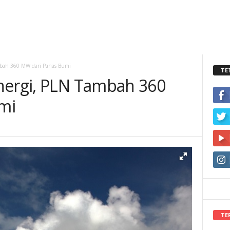
mbah 360 MW dari Panas Bumi
TE
nergi, PLN Tambah 360
mi