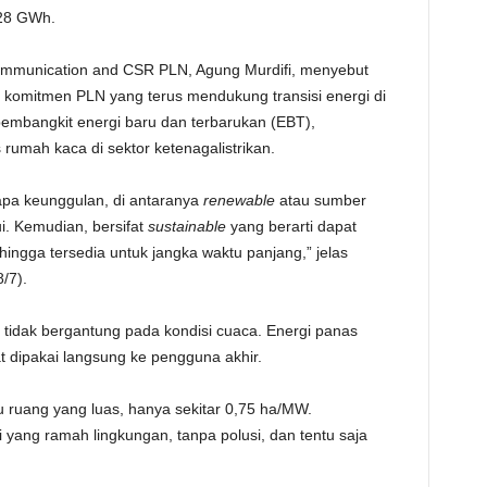
128 GWh.
TE
Communication and CSR PLN, Agung Murdifi, menyebut
omitmen PLN yang terus mendukung transisi energi di
mbangkit energi baru dan terbarukan (EBT),
rumah kaca di sektor ketenagalistrikan.
a keunggulan, di antaranya
renewable
atau sumber
i. Kemudian, bersifat
sustainable
yang berarti dapat
hingga tersedia untuk jangka waktu panjang,” jelas
/7).
 tidak bergantung pada kondisi cuaca. Energi panas
 dipakai langsung ke pengguna akhir.
au ruang yang luas, hanya sekitar 0,75 ha/MW.
yang ramah lingkungan, tanpa polusi, dan tentu saja