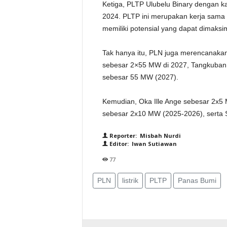
Ketiga, PLTP Ulubelu Binary dengan k
2024. PLTP ini merupakan kerja sama
memiliki potensial yang dapat dimaksi
Tak hanya itu, PLN juga merencanakan
sebesar 2×55 MW di 2027, Tangkuban
sebesar 55 MW (2027).
Kemudian, Oka Ille Ange sebesar 2x5
sebesar 2x10 MW (2025-2026), serta
Reporter: Misbah Nurdi
Editor: Iwan Sutiawan
77
PLN
listrik
PLTP
Panas Bumi