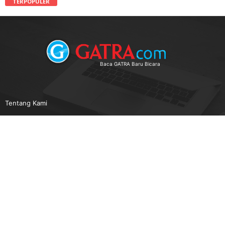
TERPOPULER
Baca GATRA Baru Bicara
Tentang Kami
Pedoman Media Siber
Karir
Beriklan
Disclaimer