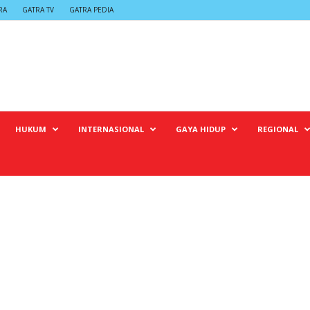
RA
GATRA TV
GATRA PEDIA
HUKUM
INTERNASIONAL
GAYA HIDUP
REGIONAL