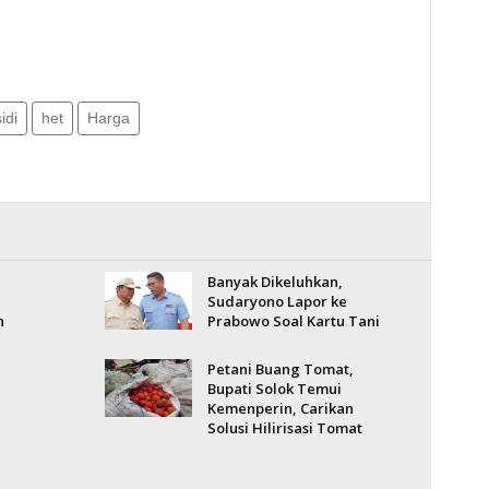
idi
het
Harga
Banyak Dikeluhkan,
Sudaryono Lapor ke
h
Prabowo Soal Kartu Tani
Petani Buang Tomat,
Bupati Solok Temui
Kemenperin, Carikan
Solusi Hilirisasi Tomat