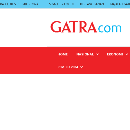
RABU, 18 SEPTEMBER 2024
SIGN UP / LOGIN
BERLANGGANAN
MAJALAH GAT
G
A
T
R
A
HOME
NASIONAL
EKONOMI
PEMILU 2024