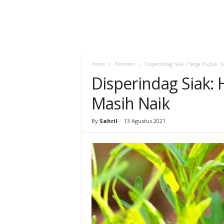
Home
Ekonomi
Disperindag Siak: Harga Pupuk S
Disperindag Siak:
Masih Naik
By
Sahril
-
13 Agustus 2021