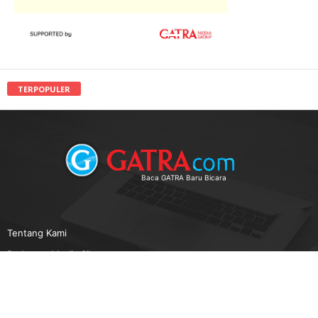
TERPOPULER
Baca GATRA Baru Bicara
Tentang Kami
Pedoman Media Siber
Karir
Beriklan
Disclaimer