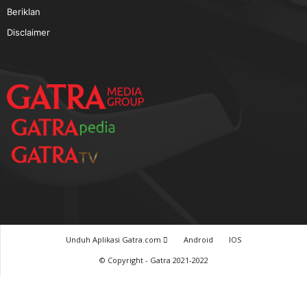
TERPOPULER
Baca GATRA Baru Bicara
Tentang Kami