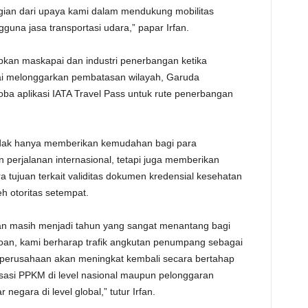
gian dari upaya kami dalam mendukung mobilitas
una jasa transportasi udara,” papar Irfan.
pkan maskapai dan industri penerbangan ketika
ai melonggarkan pembatasan wilayah, Garuda
oba aplikasi IATA Travel Pass untuk rute penerbangan
 tidak hanya memberikan kemudahan bagi para
erjalanan internasional, tetapi juga memberikan
 tujuan terkait validitas dokumen kredensial kesehatan
h otoritas setempat.
an masih menjadi tahun yang sangat menantang bagi
oan, kami berharap trafik angkutan penumpang sebagai
perusahaan akan meningkat kembali secara bertahap
ksasi PPKM di level nasional maupun pelonggaran
egara di level global,” tutur Irfan.