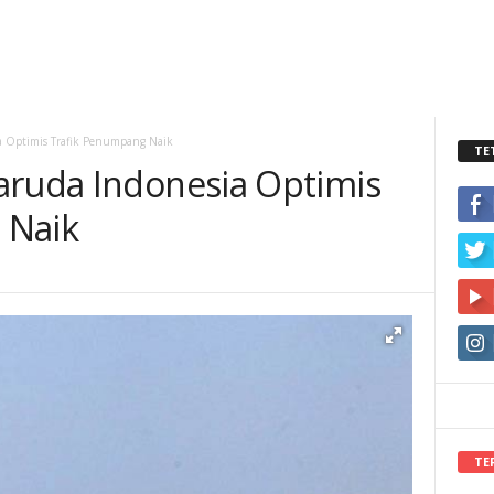
a Optimis Trafik Penumpang Naik
TE
aruda Indonesia Optimis
 Naik