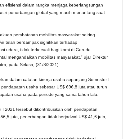
dan efisiensi dalam rangka menjaga keberlangsungan
TE
dustri penerbangan global yang masih menantang saat
lakuan pembatasan mobilitas masyarakat seiring
ir telah berdampak signifikan terhadap
si udara, tidak terkecuali bagi kami di Garuda
tal mengandalkan mobilitas masyarakat,” ujar Direktur
tra, pada Selasa, (31/8/2021).
barkan dalam catatan kinerja usaha sepanjang Semester I
 pendapatan usaha sebesar US$ 696,8 juta atau turun
apatan usaha pada periode yang sama tahun lalu.
 I 2021 tersebut dikontribusikan oleh pendapatan
6,5 juta, penerbangan tidak berjadwal US$ 41,6 juta,
.