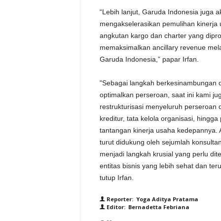
“Lebih lanjut, Garuda Indonesia juga 
mengakselerasikan pemulihan kinerja usa
angkutan kargo dan charter yang dipr
memaksimalkan ancillary revenue mela
Garuda Indonesia,” papar Irfan.
"Sebagai langkah berkesinambungan da
optimalkan perseroan, saat ini kami
restrukturisasi menyeluruh perseroan
kreditur, tata kelola organisasi, hing
tantangan kinerja usaha kedepannya.
turut didukung oleh sejumlah konsultan
menjadi langkah krusial yang perlu d
entitas bisnis yang lebih sehat dan te
tutup Irfan.
Reporter: Yoga Aditya Pratama
Editor: Bernadetta Febriana