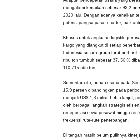
Adapun pendapatan usaha yang berasa
mengalami kenaikan sebesar 93,2 per
2020 lalu. Dengan adanya kenaikan te
potensi pangsa pasar charter, baik u
Khusus untuk angkutan logistik, perus
kargo yang diangkut di setiap penerb
Indonesia secara group turut berhasi
ribu ton tumbuh sebesar 37, 56 % dib
110,715 ribu ton.
Sementara itu, beban usaha pada Sem
15,9 persen dibandingkan pada periode
menjadi US$ 1,3 miliar. Lebih lanjut, 
oleh berbagai langkah strategis efisie
renegosiasi sewa pesawat hingga restr
frekuensi rute-rute penerbangan.
Di tengah masih belum pulihnya kiner