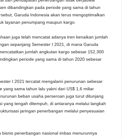
l dari pendapatan penerbangan tidak berjadwal
sen dibandingkan pada periode yang sama di tahun
rsebut, Garuda Indonesia akan terus mengoptimalkan
ntuk layanan penumpang maupun kargo.
ahaan juga telah mencatat adanya tren kenaikan jumlah
angan sepanjang Semester I 2021, di mana Garuda
l mencatatkan jumlah angkutan kargo sebesar 152,300
andingkan periode yang sama di tahun 2020 sebesar
ester I 2021 tercatat mengalami penurunan sebesar
 yang sama tahun lalu yakni dari US$ 1,6 miliar
penurunan beban usaha perseroan juga turut ditunjang
nsi yang tengah ditempuh, di antaranya melalui langkah
ukturisasi jaringan penerbangan melalui penyesuaian
ja bisnis penerbangan nasional imbas menurunnya