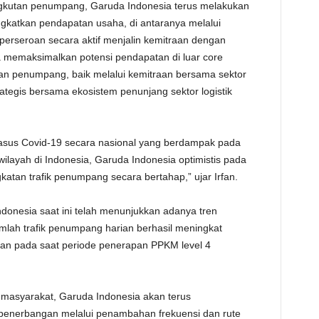
gkutan penumpang, Garuda Indonesia terus melakukan
ngkatkan pendapatan usaha, di antaranya melalui
 perseroan secara aktif menjalin kemitraan dengan
a memaksimalkan potensi pendapatan di luar core
an penumpang, baik melalui kemitraan bersama sektor
trategis bersama ekosistem penunjang sektor logistik
asus Covid-19 secara nasional yang berdampak pada
wilayah di Indonesia, Garuda Indonesia optimistis pada
katan trafik penumpang secara bertahap,” ujar Irfan.
onesia saat ini telah menunjukkan adanya tren
jumlah trafik penumpang harian berhasil meningkat
gkan pada saat periode penerapan PPKM level 4
 masyarakat, Garuda Indonesia akan terus
 penerbangan melalui penambahan frekuensi dan rute