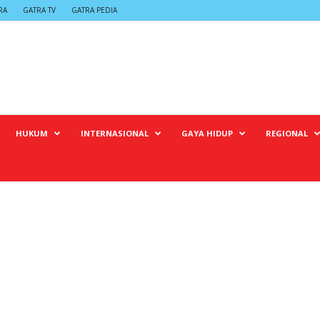
RA
GATRA TV
GATRA PEDIA
HUKUM
INTERNASIONAL
GAYA HIDUP
REGIONAL