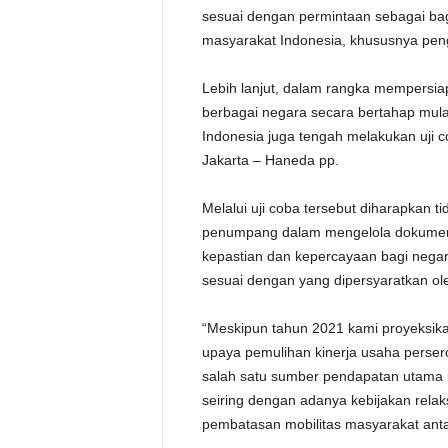
sesuai dengan permintaan sebagai ba
masyarakat Indonesia, khususnya pengg
Lebih lanjut, dalam rangka mempersia
berbagai negara secara bertahap mul
Indonesia juga tengah melakukan uji c
Jakarta – Haneda pp.
Melalui uji coba tersebut diharapkan
penumpang dalam mengelola dokumen p
kepastian dan kepercayaan bagi negara
sesuai dengan yang dipersyaratkan ole
“Meskipun tahun 2021 kami proyeksik
upaya pemulihan kinerja usaha perser
salah satu sumber pendapatan utama 
seiring dengan adanya kebijakan rela
pembatasan mobilitas masyarakat antar n