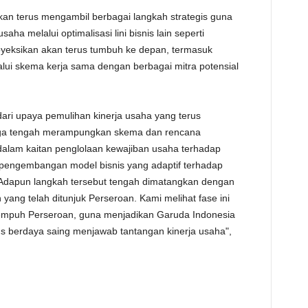
akan terus mengambil berbagai langkah strategis guna
ha melalui optimalisasi lini bisnis lain seperti
oyeksikan akan terus tumbuh ke depan, termasuk
lui skema kerja sama dengan berbagai mitra potensial
ri upaya pemulihan kinerja usaha yang terus
 juga tengah merampungkan skema dan rencana
 dalam kaitan penglolaan kewajiban usaha terhadap
ga pengembangan model bisnis yang adaptif terhadap
 Adapun langkah tersebut tengah dimatangkan dengan
 yang telah ditunjuk Perseroan. Kami melihat fase ini
itempuh Perseroan, guna menjadikan Garuda Indonesia
rus berdaya saing menjawab tantangan kinerja usaha",