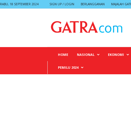
RABU, 18 SEPTEMBER 2024
SIGN UP / LOGIN
BERLANGGANAN
MAJALAH GAT
G
A
T
R
A
HOME
NASIONAL
EKONOMI
PEMILU 2024