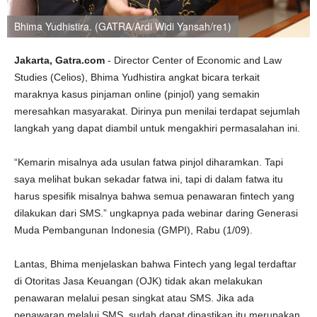
Bhima Yudhistira. (GATRA/Ardi Widi Yansah/re1)
Jakarta, Gatra.com
- Director Center of Economic and Law
Studies (Celios), Bhima Yudhistira angkat bicara terkait
maraknya kasus pinjaman online (pinjol) yang semakin
meresahkan masyarakat. Dirinya pun menilai terdapat sejumlah
langkah yang dapat diambil untuk mengakhiri permasalahan ini.
“Kemarin misalnya ada usulan fatwa pinjol diharamkan. Tapi
saya melihat bukan sekadar fatwa ini, tapi di dalam fatwa itu
harus spesifik misalnya bahwa semua penawaran fintech yang
dilakukan dari SMS.” ungkapnya pada webinar daring Generasi
Muda Pembangunan Indonesia (GMPI), Rabu (1/09).
Lantas, Bhima menjelaskan bahwa Fintech yang legal terdaftar
di Otoritas Jasa Keuangan (OJK) tidak akan melakukan
penawaran melalui pesan singkat atau SMS. Jika ada
penawaran melalui SMS, sudah dapat dipastikan itu merupakan