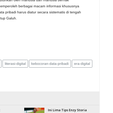
ibutuhkan oleh manusia dan manusia berhak
memperoleh berbagai macam informasi khususnya
a pribadi harus diatur secara sistematis di tengah
utup Galuh.
literasi-digital
kebocoran-data-pribadi
era-digital
t
Ini Lima Tips Enzy Storia