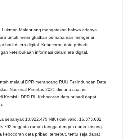
blik, Lukman Malanuang mengatakan bahwa adanya
tu cara untuk meningkatkan pemahaman mengenai
ibadi di era digital. Kebocoran data pribadi,
ngah keterbukaan informasi dalam era digital.
rintah melalui DPR merancang RUU Perlindungan Data
asi Nasional Prioritas 2021 dimana saat ini
 Komisi I DPR RI. Kebocoran data pribadi dapat
n.
sebanyak 10.922.479 NIK tidak valid, 16.373.682
d, 5.702 anggota rumah tangga dengan nama kosong
kebocoran data pribadi tersebut, tentu saja dapat