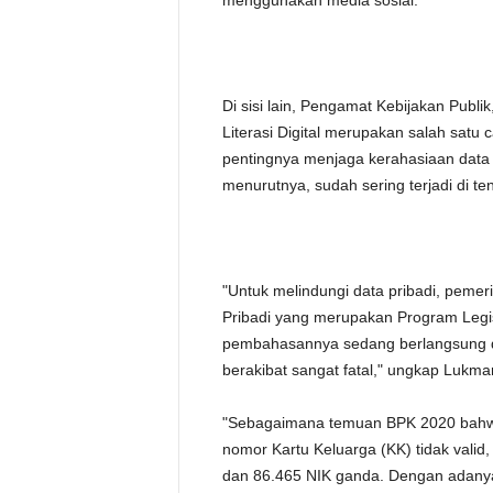
menggunakan media sosial.
Di sisi lain, Pengamat Kebijakan Pu
Literasi Digital merupakan salah sa
pentingnya menjaga kerahasiaan data pr
menurutnya, sudah sering terjadi di te
"Untuk melindungi data pribadi, peme
Pribadi yang merupakan Program Legisl
pembahasannya sedang berlangsung di
berakibat sangat fatal," ungkap Lukma
"Sebagaimana temuan BPK 2020 bahwa 
nomor Kartu Keluarga (KK) tidak vali
dan 86.465 NIK ganda. Dengan adanya 