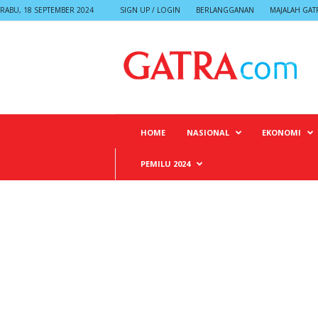
RABU, 18 SEPTEMBER 2024
SIGN UP / LOGIN
BERLANGGANAN
MAJALAH GAT
G
A
T
R
A
HOME
NASIONAL
EKONOMI
PEMILU 2024