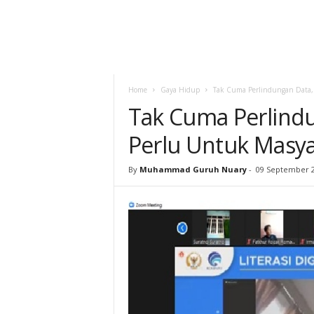
Home
Gaya Hidup
Tak Cuma Perlindungan Data, L
Tak Cuma Perlindun
Perlu Untuk Masya
By
Muhammad Guruh Nuary
-
09 September 