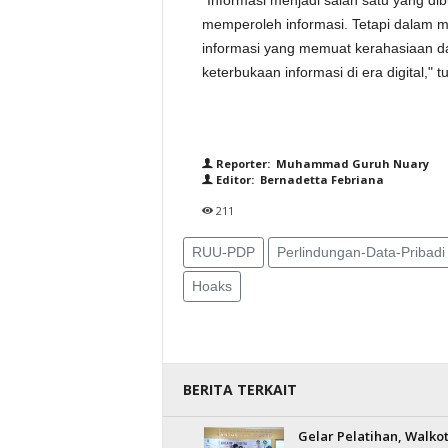
"Informasi menjadi salah satu yang d
memperoleh informasi. Tetapi dalam 
informasi yang memuat kerahasiaan dat
keterbukaan informasi di era digital," t
Reporter: Muhammad Guruh Nuary
Editor: Bernadetta Febriana
211
RUU-PDP
Perlindungan-Data-Pribadi
Hoaks
BERITA TERKAIT
Gelar Pelatihan, Walko