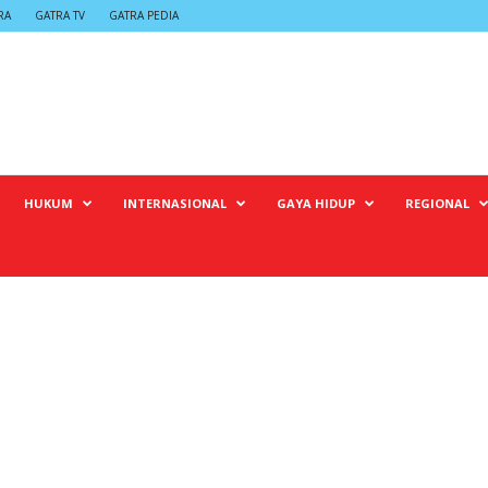
RA
GATRA TV
GATRA PEDIA
HUKUM
INTERNASIONAL
GAYA HIDUP
REGIONAL