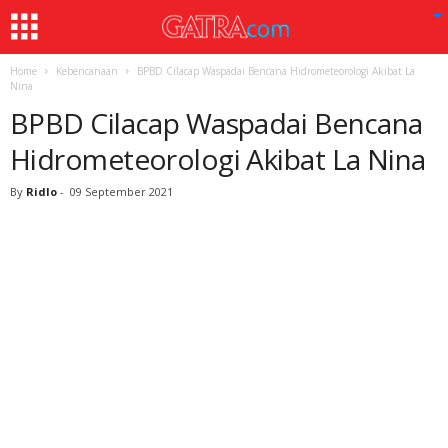
Home
Kebencanaan
BPBD Cilacap Waspadai Bencana Hidrometeorologi Akibat La
Nina
BPBD Cilacap Waspadai Bencana
Hidrometeorologi Akibat La Nina
By
Ridlo
-
09 September 2021