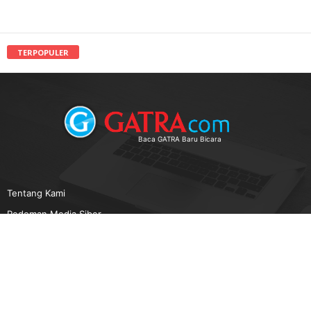
TERPOPULER
Baca GATRA Baru Bicara
Tentang Kami
Pedoman Media Siber
Karir
Beriklan
Disclaimer