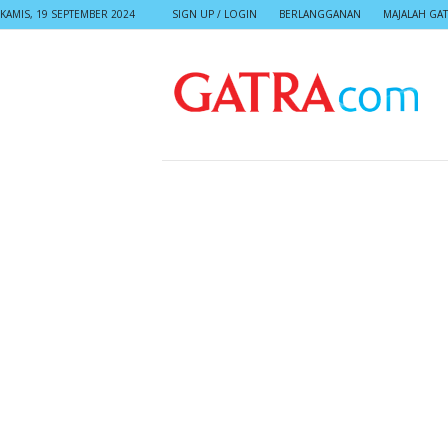
KAMIS, 19 SEPTEMBER 2024
SIGN UP / LOGIN
BERLANGGANAN
MAJALAH GA
G
A
T
R
A