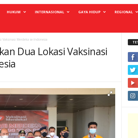
HUKUM
INTERNASIONAL
GAYA HIDUP
REGIONAL
i Vaksinasi Merdeka se-Indonesia
TE
kan Dua Lokasi Vaksinasi
esia