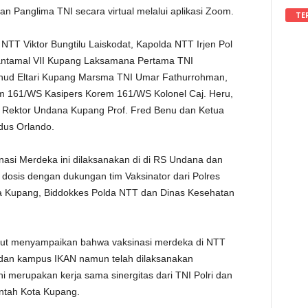
an Panglima TNI secara virtual melalui aplikasi Zoom.
TE
 NTT Viktor Bungtilu Laiskodat, Kapolda NTT Irjen Pol
nlantamal VII Kupang Laksamana Pertama TNI
nud Eltari Kupang Marsma TNI Umar Fathurrohman,
rem 161/WS Kasipers Korem 161/WS Kolonel Caj. Heru,
, Rektor Undana Kupang Prof. Fred Benu dan Ketua
dus Orlando.
nasi Merdeka ini dilaksanakan di di RS Undana dan
 dosis dengan dukungan tim Vaksinator dari Polres
 Kupang, Biddokkes Polda NTT dan Dinas Kesehatan
ut menyampaikan bahwa vaksinasi merdeka di NTT
a dan kampus IKAN namun telah dilaksanakan
 merupakan kerja sama sinergitas dari TNI Polri dan
ntah Kota Kupang.