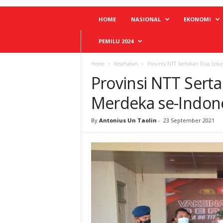
HOME
NASIONAL
EKONOMI
PEMILU 2024
Home
Kesehatan
Provinsi NTT Sertakan Dua Lokas
Provinsi NTT Serta
Merdeka se-Indon
By
Antonius Un Taolin
-
23 September 2021