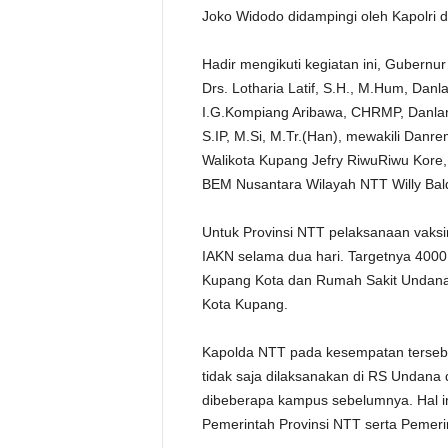
Joko Widodo didampingi oleh Kapolri d
Hadir mengikuti kegiatan ini, Gubernur
Drs. Lotharia Latif, S.H., M.Hum, Da
I.G.Kompiang Aribawa, CHRMP, Danla
S.IP, M.Si, M.Tr.(Han), mewakili Dan
Walikota Kupang Jefry RiwuRiwu Kore
BEM Nusantara Wilayah NTT Willy Bal
Untuk Provinsi NTT pelaksanaan vaksi
IAKN selama dua hari. Targetnya 4000
Kupang Kota dan Rumah Sakit Undana
Kota Kupang.
Kapolda NTT pada kesempatan terseb
tidak saja dilaksanakan di RS Undan
dibeberapa kampus sebelumnya. Hal ini
Pemerintah Provinsi NTT serta Pemeri