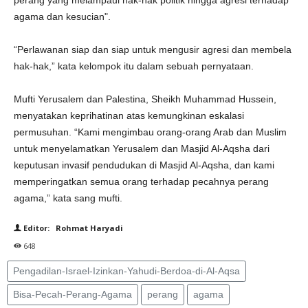
perang yang melampaui hak-hak politik hingga agresi terhadap
agama dan kesucian".
“Perlawanan siap dan siap untuk mengusir agresi dan membela
hak-hak,” kata kelompok itu dalam sebuah pernyataan.
Mufti Yerusalem dan Palestina, Sheikh Muhammad Hussein,
menyatakan keprihatinan atas kemungkinan eskalasi
permusuhan. “Kami mengimbau orang-orang Arab dan Muslim
untuk menyelamatkan Yerusalem dan Masjid Al-Aqsha dari
keputusan invasif pendudukan di Masjid Al-Aqsha, dan kami
memperingatkan semua orang terhadap pecahnya perang
agama,” kata sang mufti.
Editor: Rohmat Haryadi
648
Pengadilan-Israel-Izinkan-Yahudi-Berdoa-di-Al-Aqsa
Bisa-Pecah-Perang-Agama
perang
agama