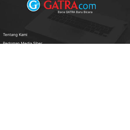
Baca GATRA Baru Bicara
Tentang Kami
Pedoman Media Siber
Karir
Beriklan
Disclaimer