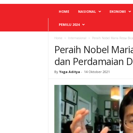
HOME
NASIONAL
EKONOMI
PEMILU 2024
Home
Internasional
Peraih Nobel Maria Ressa Bic
Peraih Nobel Maria
dan Perdamaian D
By
Yoga Aditya
-
14 Oktober 2021