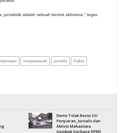
arakat.
 jurnalistik adalah sebuah bentuk aktivisme,” tegas
rdamaian
musyawarah
jurnalis
Fakta
Demo Tolak Revisi UU
Penyiaran, Jurnalis dan
ng
Aktivis Mahasiswa
Gembok Gerbang DPRD