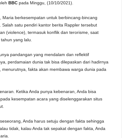
 oleh
BBC
pada Minggu, (10/10/2021).
TE
1), Maria berkesempatan untuk berbincang-bincang
Salah satu pendiri kantor berita Rappler tersebut
n (violence), termasuk konflik dan terorisme, saat
 tahun yang lalu.
punya pandangan yang mendalam dan reflektif
a, perdamaian dunia tak bisa dilepaskan dari hadirnya
lain, menurutnya, fakta akan membawa warga dunia pada
naran. Ketika Anda punya kebenaran, Anda bisa
pada kesempatan acara yang diselenggarakan situs
ut.
seseorang, Anda harus setuju dengan fakta sehingga
lau tidak, kalau Anda tak sepakat dengan fakta, Anda
aria.