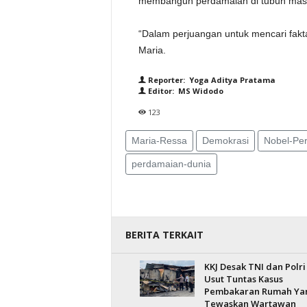
membangun perdamaian di tubuh masy
“Dalam perjuangan untuk mencari fakta,
Maria.
Reporter: Yoga Aditya Pratama
Editor: MS Widodo
123
Maria-Ressa
Demokrasi
Nobel-Pe
perdamaian-dunia
BERITA TERKAIT
KKJ Desak TNI dan Polri
Usut Tuntas Kasus
Pembakaran Rumah Ya
Tewaskan Wartawan