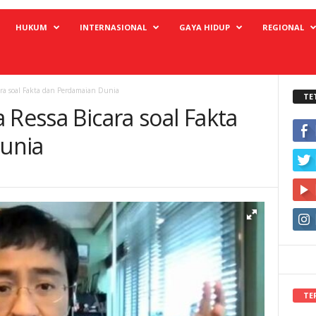
HUKUM
INTERNASIONAL
GAYA HIDUP
REGIONAL
ara soal Fakta dan Perdamaian Dunia
TE
 Ressa Bicara soal Fakta
unia