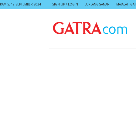
KAMIS, 19 SEPTEMBER 2024
SIGN UP / LOGIN
BERLANGGANAN
MAJALAH GA
G
A
T
R
A