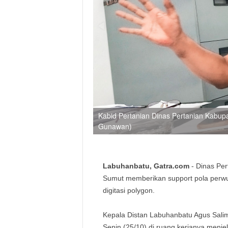
Kabid Pertanian Dinas Pertanian Kabu
Gunawan)
Labuhanbatu, Gatra.com
- Dinas Per
Sumut memberikan support pola perwuj
digitasi polygon.
Kepala Distan Labuhanbatu Agus Salim
Senin (25/10) di ruang kerjanya menjel