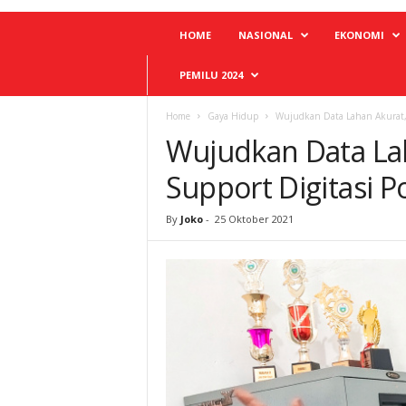
HOME
NASIONAL
EKONOMI
PEMILU 2024
Home
Gaya Hidup
Wujudkan Data Lahan Akurat, 
Wujudkan Data Lah
Support Digitasi P
By
Joko
-
25 Oktober 2021