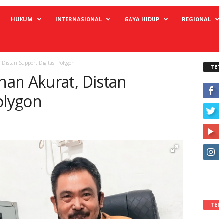
HUKUM
INTERNASIONAL
GAYA HIDUP
REGIONAL
Distan Support Digitasi Polygon
TE
an Akurat, Distan
olygon