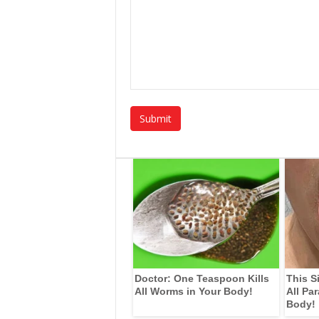
Doctor: One Teaspoon Kills
This S
All Worms in Your Body!
All Pa
Body!