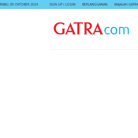
RABU, 09 OKTOBER 2024
SIGN UP / LOGIN
BERLANGGANAN
MAJALAH GATR
G
A
T
R
A