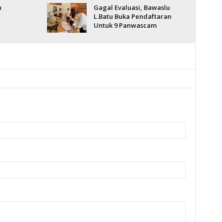
h
Gagal Evaluasi, Bawaslu
L.Batu Buka Pendaftaran
Untuk 9 Panwascam