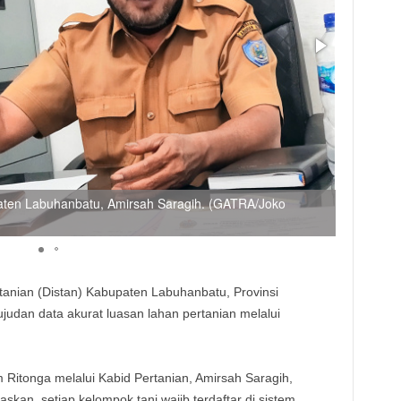
paten Labuhanbatu, Amirsah Saragih. (GATRA/Joko
Petugas 
penyeles
tanian (Distan) Kabupaten Labuhanbatu, Provinsi
udan data akurat luasan lahan pertanian melalui
 Ritonga melalui Kabid Pertanian, Amirsah Saragih,
askan, setiap kelompok tani wajib terdaftar di sistem