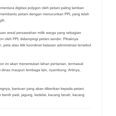
mentara digitasi polygon oleh petani paling lamban
a membantu petani dengan menurunkan PPL yang telah
gih.
ribuan areal persawahan milik warga yang sebagian
gon oleh PPL didampingi petani sendiri. Pihaknya
 peta atau titik koordinat batasan administrasi tersebut
gon ini akan menentukan lahan pertanian, termasuk
i dinas maupun lembaga lain, nyambung. Artinya,
nya, bantuan yang akan diberikan kepada petani
 benih padi, jagung, kedelai, kacang tanah, kacang