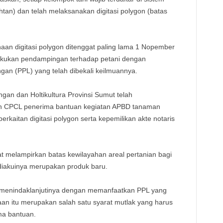
TE
htan) dan telah melaksanakan digitasi polygon (batas
an digitasi polygon ditenggat paling lama 1 Nopember
lakukan pendampingan terhadap petani dengan
gan (PPL) yang telah dibekali keilmuannya.
an dan Holtikultura Provinsi Sumut telah
an CPCL penerima bantuan kegiatan APBD tanaman
erkaitan digitasi polygon serta kepemilikan akte notaris
t melampirkan batas kewilayahan areal pertanian bagi
diakuinya merupakan produk baru.
p menindaklanjutinya dengan memanfaatkan PPL yang
n itu merupakan salah satu syarat mutlak yang harus
ma bantuan.