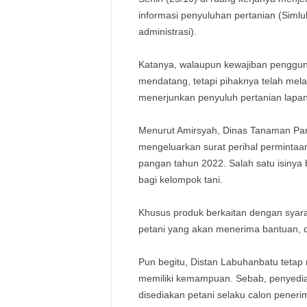
informasi penyuluhan pertanian (Simlu
administrasi).
Katanya, walaupun kewajiban pengguna
mendatang, tetapi pihaknya telah me
menerjunkan penyuluh pertanian lapan
Menurut Amirsyah, Dinas Tanaman Pang
mengeluarkan surat perihal perminta
pangan tahun 2022. Salah satu isinya b
bagi kelompok tani.
Khusus produk berkaitan dengan syara
petani yang akan menerima bantuan, 
Pun begitu, Distan Labuhanbatu teta
memiliki kemampuan. Sebab, penyediaa
disediakan petani selaku calon peneri