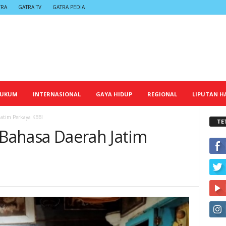
TRA
GATRA TV
GATRA PEDIA
UKUM
INTERNASIONAL
GAYA HIDUP
REGIONAL
LIPUTAN HA
Jatim Perkaya KBBI
TE
 Bahasa Daerah Jatim