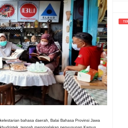
TE
kelestarian bahasa daerah, Balai Bahasa Provinsi Jawa
ikbudristek, tengah menggalakan penyusunan Kamus