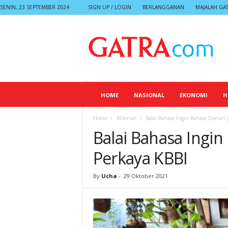
SENIN, 23 SEPTEMBER 2024
SIGN UP / LOGIN
BERLANGGANAN
MAJALAH GA
G
A
T
R
A
HOME
NASIONAL
EKONOMI
H
Home
Milenial
Balai Bahasa Ingin Bahasa Daerah 
Balai Bahasa Ingin
Perkaya KBBI
By
Ucha
-
29 Oktober 2021