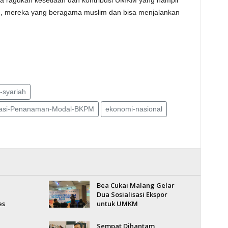
kita ragukan kesetiaan dan kontribusi UMKM yang hampir
n, mereka yang beragama muslim dan bisa menjalankan
-syariah
inasi-Penanaman-Modal-BKPM
ekonomi-nasional
Bea Cukai Malang Gelar
Dua Sosialisasi Ekspor
es
untuk UMKM
Sempat Dihantam