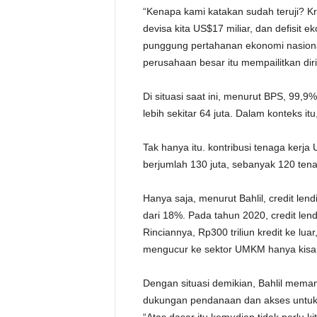
“Kenapa kami katakan sudah teruji? Kri
devisa kita US$17 miliar, dan defisit 
punggung pertahanan ekonomi nasion
perusahaan besar itu mempailitkan diri,
Di situasi saat ini, menurut BPS, 99,
lebih sekitar 64 juta. Dalam konteks 
Tak hanya itu. kontribusi tenaga kerja
berjumlah 130 juta, sebanyak 120 tena
Hanya saja, menurut Bahlil, credit len
dari 18%. Pada tahun 2020, credit len
Rinciannya, Rp300 triliun kredit ke lu
mengucur ke sektor UMKM hanya kisara
Dengan situasi demikian, Bahlil mem
dukungan pendanaan dan akses untuk i