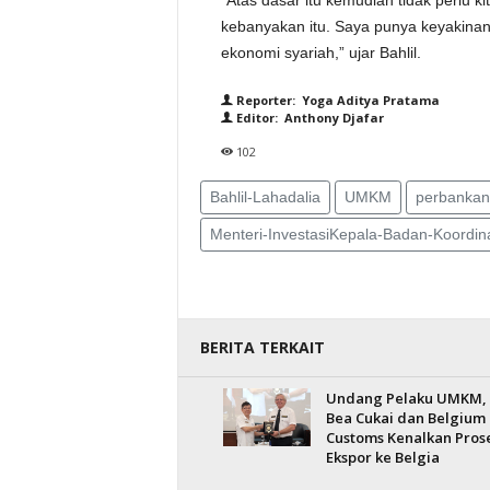
“Atas dasar itu kemudian tidak perlu 
kebanyakan itu. Saya punya keyakina
ekonomi syariah,” ujar Bahlil.
Reporter: Yoga Aditya Pratama
Editor: Anthony Djafar
102
Bahlil-Lahadalia
UMKM
perbankan
Menteri-InvestasiKepala-Badan-Koord
BERITA TERKAIT
Undang Pelaku UMKM,
Bea Cukai dan Belgium
Customs Kenalkan Pros
Ekspor ke Belgia