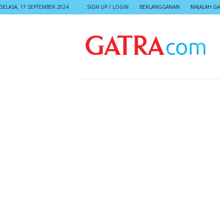
SELASA, 17 SEPTEMBER 2024
SIGN UP / LOGIN
BERLANGGANAN
MAJALAH GA
G
A
T
R
A