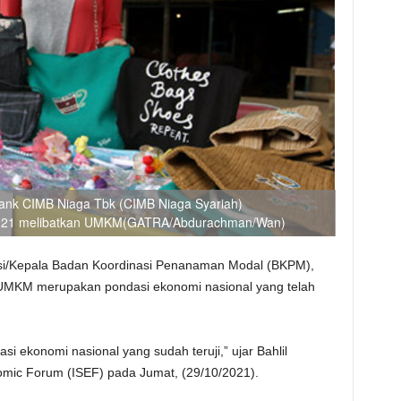
 Bank CIMB Niaga Tbk (CIMB Niaga Syariah)
2021 melibatkan UMKM(GATRA/Abdurachman/Wan)
asi/Kepala Badan Koordinasi Penanaman Modal (BKPM),
UMKM merupakan pondasi ekonomi nasional yang telah
 ekonomi nasional yang sudah teruji,” ujar Bahlil
omic Forum (ISEF) pada Jumat, (29/10/2021).