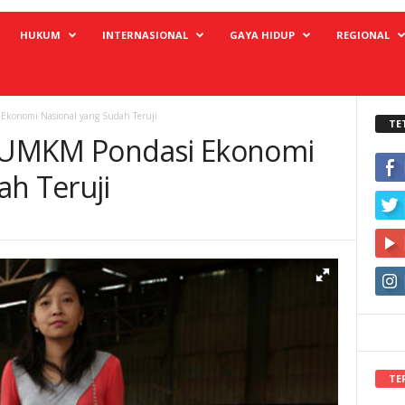
HUKUM
INTERNASIONAL
GAYA HIDUP
REGIONAL
 Ekonomi Nasional yang Sudah Teruji
TE
i: UMKM Pondasi Ekonomi
ah Teruji