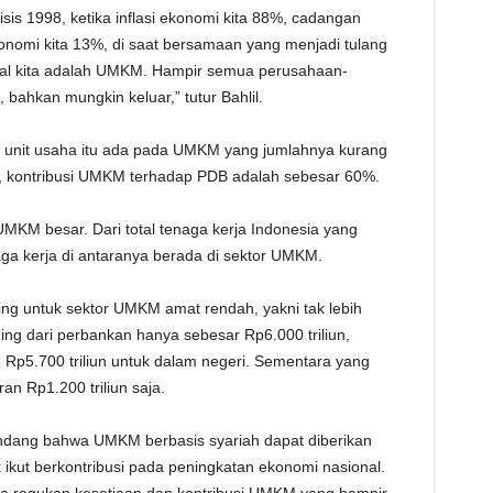
sis 1998, ketika inflasi ekonomi kita 88%, cadangan
TE
ekonomi kita 13%, di saat bersamaan yang menjadi tulang
al kita adalah UMKM. Hampir semua perusahaan-
 bahkan mungkin keluar,” tutur Bahlil.
9% unit usaha itu ada pada UMKM yang jumlahnya kurang
itu, kontribusi UMKM terhadap PDB adalah sebesar 60%.
 UMKM besar. Dari total tenaga kerja Indonesia yang
ga kerja di antaranya berada di sektor UMKM.
ding untuk sektor UMKM amat rendah, yakni tak lebih
ding dari perbankan hanya sebesar Rp6.000 triliun,
ar, Rp5.700 triliun untuk dalam negeri. Sementara yang
n Rp1.200 triliun saja.
andang bahwa UMKM berbasis syariah dapat diberikan
kut berkontribusi pada peningkatan ekonomi nasional.