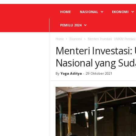
HOME
NASIONAL
EKONOMI
PEMILU 2024
Home
Ekonomi
Menteri Investasi: UMKM Pondasi
Menteri Investas
Nasional yang Sud
By
Yoga Aditya
-
29 Oktober 2021