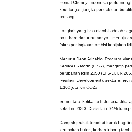
Hemat Chenny, Indonesia perlu menghe
keuntungan jangka pendek dan berali
panjang.
Langkah yang bisa diambil adalah sege
batu bara dan turunannya—menuju ener
fokus peningkatan ambisi kebijakan ikl
Menurut Deon Arinaldo, Program Manage
Services Reform (IESR), mengutip ped
perubahan iklim 2050 (LTS-LCCR 2050
Resilient Development), sektor energi 
1.100 juta ton CO2e.
Sementara, ketika itu Indonesia diha
sebelum 2060. Di sisi lain, 91% transpo
Dampak praktik tersebut buruk bagi li
kerusakan hutan, korban lubang tamb