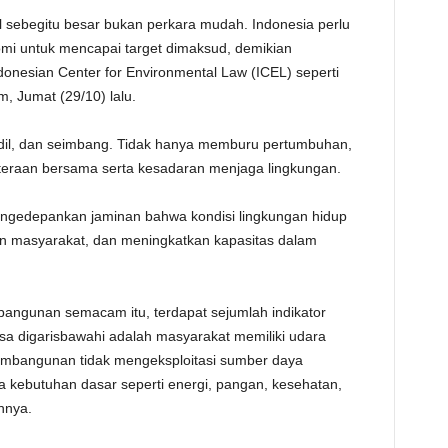
ebegitu besar bukan perkara mudah. Indonesia perlu
i untuk mencapai target dimaksud, demikian
onesian Center for Environmental Law (ICEL) seperti
om, Jumat (29/10) lalu.
il, dan seimbang. Tidak hanya memburu pertumbuhan,
teraan bersama serta kesadaran menjaga lingkungan.
gedepankan jaminan bahwa kondisi lingkungan hidup
an masyarakat, dan meningkatkan kapasitas dalam
angunan semacam itu, terdapat sejumlah indikator
isa digarisbawahi adalah masyarakat memiliki udara
embangunan tidak mengeksploitasi sumber daya
a kebutuhan dasar seperti energi, pangan, kesehatan,
nnya.