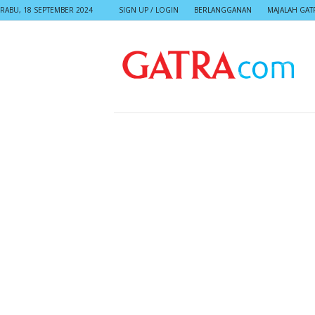
RABU, 18 SEPTEMBER 2024
SIGN UP / LOGIN
BERLANGGANAN
MAJALAH GAT
G
A
T
R
A