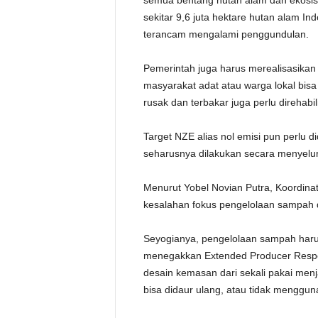
semua bentang hutan alam dan ekosiste
sekitar 9,6 juta hektare hutan alam I
terancam mengalami penggundulan.
Pemerintah juga harus merealisasikan t
masyarakat adat atau warga lokal bisa 
rusak dan terbakar juga perlu direhabili
Target NZE alias nol emisi pun perlu 
seharusnya dilakukan secara menyelur
Menurut Yobel Novian Putra, Koordinat
kesalahan fokus pengelolaan sampah d
Seyogianya, pengelolaan sampah harus
menegakkan Extended Producer Respo
desain kemasan dari sekali pakai menj
bisa didaur ulang, atau tidak menggu