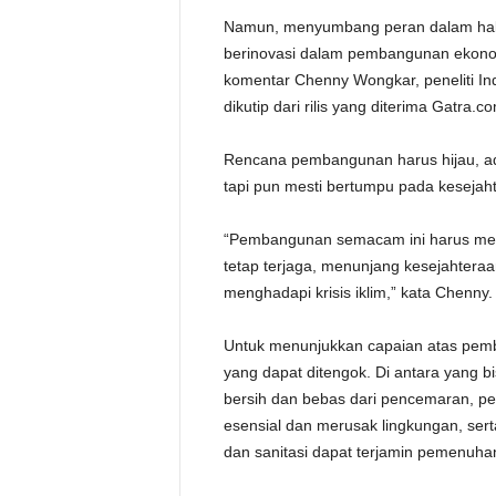
Namun, menyumbang peran dalam hal s
berinovasi dalam pembangunan ekonom
komentar Chenny Wongkar, peneliti Ind
dikutip dari rilis yang diterima Gatra.c
Rencana pembangunan harus hijau, ad
tapi pun mesti bertumpu pada kesejah
“Pembangunan semacam ini harus men
tetap terjaga, menunjang kesejahtera
menghadapi krisis iklim,” kata Chenny.
Untuk menunjukkan capaian atas pemb
yang dapat ditengok. Di antara yang b
bersih dan bebas dari pencemaran, p
esensial dan merusak lingkungan, sert
dan sanitasi dapat terjamin pemenuha