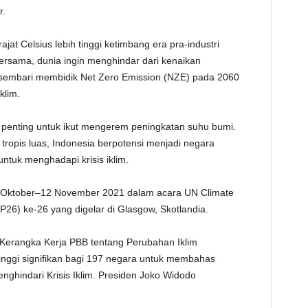
r.
TE
ajat Celsius lebih tinggi ketimbang era pra-industri
ersama, dunia ingin menghindar dari kenaikan
s sembari membidik Net Zero Emission (NZE) pada 2060
klim.
n penting untuk ikut mengerem peningkatan suhu bumi.
ropis luas, Indonesia berpotensi menjadi negara
ntuk menghadapi krisis iklim.
31 Oktober–12 November 2021 dalam acara UN Climate
26) ke-26 yang digelar di Glasgow, Skotlandia.
Kerangka Kerja PBB tentang Perubahan Iklim
nggi signifikan bagi 197 negara untuk membahas
nghindari Krisis Iklim. Presiden Joko Widodo