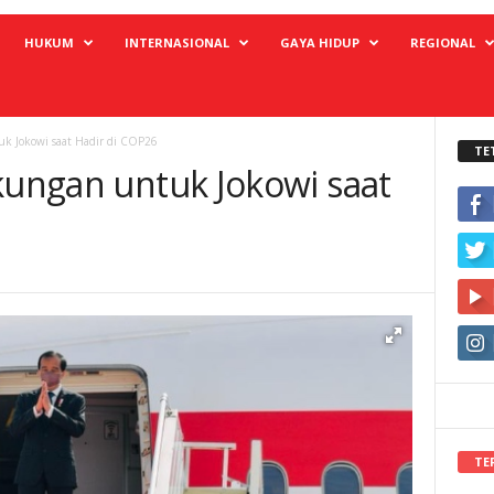
HUKUM
INTERNASIONAL
GAYA HIDUP
REGIONAL
uk Jokowi saat Hadir di COP26
TE
gkungan untuk Jokowi saat