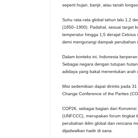
seperti hujan, banjir, atau tanah longso
Suhu rata-rata global tahun lalu 1,2 der
(1850–1900). Padahal, sesuai target b
temperatur hingga 1,5 derajat Celciu
demi mengurangi dampak perubahan i
Dalam konteks ini, Indonesia berpera
Sebagai negara dengan tutupan hutan t
adidaya yang bakal menentukan arah u
Misi sedemikian dapat dirintis pada 
Change Conference of the Parties (COP
COP26, sebagai bagian dari Konvensi 
(UNFCCC), merupakan forum tingkat ti
perubahan iklim global dan rencana me
dijadwalkan hadir di sana.