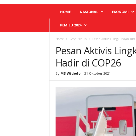
HOME
NASIONAL
EKONOMI
PEMILU 2024
Home
Gaya Hidup
Pesan Aktivis Lingkungan unt
Pesan Aktivis Lin
Hadir di COP26
By
MS Widodo
-
31 Oktober 2021