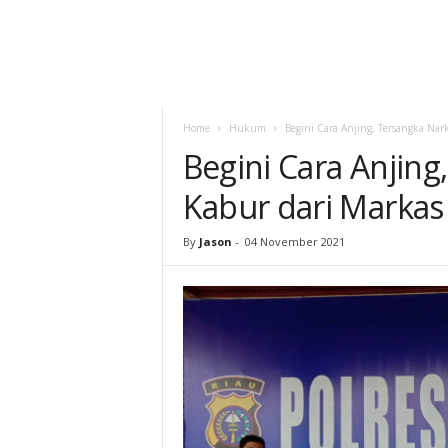
Home
Hukum
Begini Cara Anjing, Tersangka Nark
Begini Cara Anjing
Kabur dari Markas 
By
Jason
-
04 November 2021