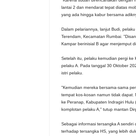
"Karena sudah direncanakan dengan ma
lantai 2 dan mendarat tepat diatas mob
yang ada hingga kabur bersama adiknya
Dalam pelariannya, lanjut Budi, pelak
Terendam, Kecamatan Rumbai. "Disan
Kampar berinisial B agar menjemput di
Setelah itu, pelaku kemudian pergi k
pelaku A. Pada tanggal 30 Oktober 2
istri pelaku.
"Kemudian mereka bersama-sama pergi
tempat kos-kosan namun tidak dapat.
ke Peranap, Kabupaten Indragiri Hulu 
komplotan pelaku A," tutup mantan Dir
Sebagai informasi tersangka A sendir
terhadap tersangka HS, yang lebih dulu