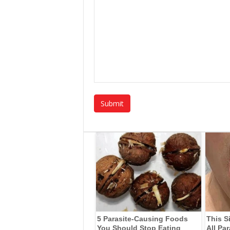
5 Parasite-Causing Foods
This S
You Should Stop Eating
All Pa