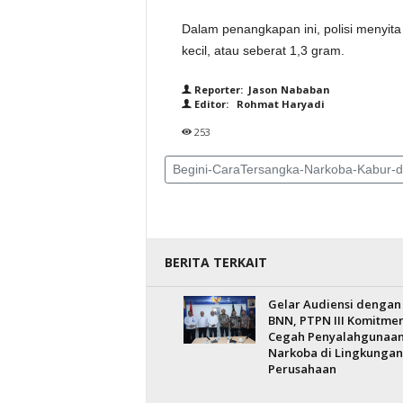
Dalam penangkapan ini, polisi menyita
kecil, atau seberat 1,3 gram.
Reporter: Jason Nababan
Editor: Rohmat Haryadi
253
Begini-CaraTersangka-Narkoba-Kabur-da
BERITA TERKAIT
Gelar Audiensi dengan
BNN, PTPN III Komitme
Cegah Penyalahgunaa
Narkoba di Lingkungan
Perusahaan