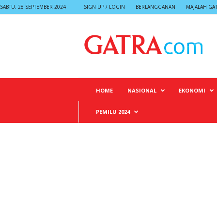
SABTU, 28 SEPTEMBER 2024
SIGN UP / LOGIN
BERLANGGANAN
MAJALAH GA
G
A
T
R
A
HOME
NASIONAL
EKONOMI
PEMILU 2024