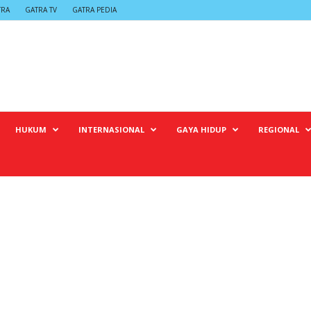
TRA
GATRA TV
GATRA PEDIA
HUKUM
INTERNASIONAL
GAYA HIDUP
REGIONAL