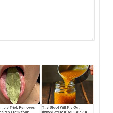
imple Trick Removes
The Stool Will Fly Out
rasites From Your
Immediately If You Drink It