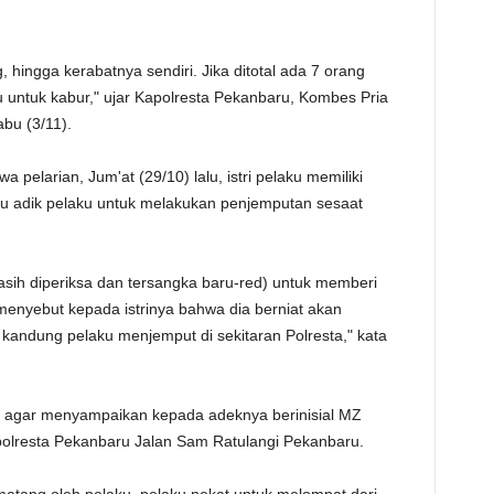
TE
g, hingga kerabatnya sendiri. Jika ditotal ada 7 orang
untuk kabur," ujar Kapolresta Pekanbaru, Kombes Pria
abu (3/11).
a pelarian, Jum'at (29/10) lalu, istri pelaku memiliki
ahu adik pelaku untuk melakukan penjemputan sesaat
(masih diperiksa dan tersangka baru-red) untuk memberi
enyebut kepada istrinya bahwa dia berniat akan
 kandung pelaku menjemput di sekitaran Polresta," kata
i agar menyampaikan kepada adeknya berinisial MZ
olresta Pekanbaru Jalan Sam Ratulangi Pekanbaru.