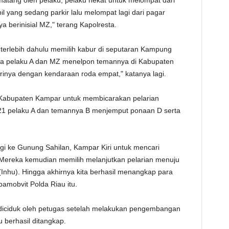
tang oleh pelaku, pelaku nekat untuk melompat dari
il yang sedang parkir lalu melompat lagi dari pagar
 berinisial MZ," terang Kapolresta.
u terlebih dahulu memilih kabur di seputaran Kampung
a pelaku A dan MZ menelpon temannya di Kabupaten
rinya dengan kendaraan roda empat," katanya lagi.
e Kabupaten Kampar untuk membicarakan pelarian
021 pelaku A dan temannya B menjemput ponaan D serta
 ke Gunung Sahilan, Kampar Kiri untuk mencari
 Mereka kemudian memilih melanjutkan pelarian menuju
(Inhu). Hingga akhirnya kita berhasil menangkap para
pamobvit Polda Riau itu.
i diciduk oleh petugas setelah melakukan pengembangan
 berhasil ditangkap.