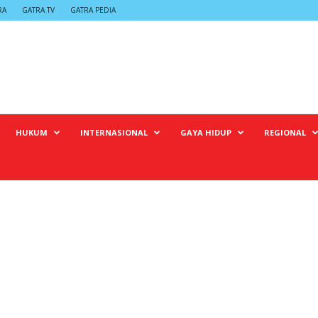
RA
GATRA TV
GATRA PEDIA
HUKUM
INTERNASIONAL
GAYA HIDUP
REGIONAL