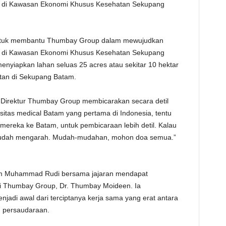
it di Kawasan Ekonomi Khusus Kesehatan Sekupang
TE
ntuk membantu Thumbay Group dalam mewujudkan
it di Kawasan Ekonomi Khusus Kesehatan Sekupang
menyiapkan lahan seluas 25 acres atau sekitar 10 hektar
tan di Sekupang Batam.
Direktur Thumbay Group membicarakan secara detil
sitas medical Batam yang pertama di Indonesia, tentu
 mereka ke Batam, untuk pembicaraan lebih detil. Kalau
 sudah mengarah. Mudah-mudahan, mohon doa semua.”
am Muhammad Rudi bersama jajaran mendapat
ri Thumbay Group, Dr. Thumbay Moideen. Ia
adi awal dari terciptanya kerja sama yang erat antara
n persaudaraan.