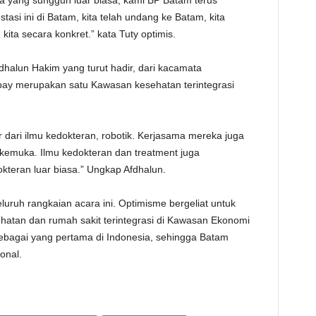
ka yang sungguh luar biasa, kami BP Batam terus
asi ini di Batam, kita telah undang ke Batam, kita
ita secara konkret.” kata Tuty optimis.
dhalun Hakim yang turut hadir, dari kacamata
ay merupakan satu Kawasan kesehatan terintegrasi
ir dari ilmu kedokteran, robotik. Kerjasama mereka juga
kemuka. Ilmu kedokteran dan treatment juga
kteran luar biasa.” Ungkap Afdhalun.
luruh rangkaian acara ini. Optimisme bergeliat untuk
atan dan rumah sakit terintegrasi di Kawasan Ekonomi
agai yang pertama di Indonesia, sehingga Batam
onal.