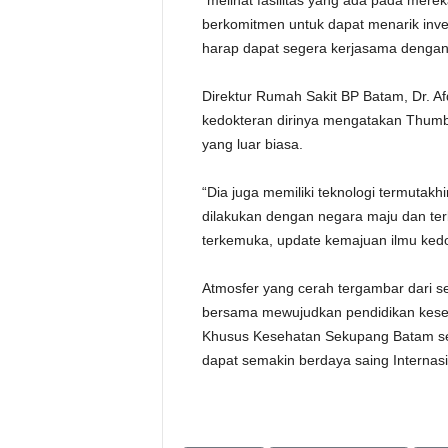
“melihat fasilitas yang ada pada mere
berkomitmen untuk dapat menarik invest
harap dapat segera kerjasama dengan k
Direktur Rumah Sakit BP Batam, Dr. Af
kedokteran dirinya mengatakan Thumb
yang luar biasa.
“Dia juga memiliki teknologi termutakh
dilakukan dengan negara maju dan ter
terkemuka, update kemajuan ilmu kedo
Atmosfer yang cerah tergambar dari se
bersama mewujudkan pendidikan keseh
Khusus Kesehatan Sekupang Batam seb
dapat semakin berdaya saing Internasi