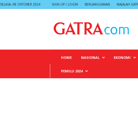
SELASA, 08 OKTOBER 2024
SIGN UP / LOGIN
BERLANGGANAN
MAJALAH GAT
G
A
T
R
A
HOME
NASIONAL
EKONOMI
PEMILU 2024