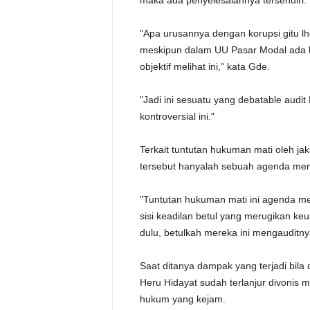
maka ada penyelesaiannya tersendiri.
"Apa urusannya dengan korupsi gitu lh
meskipun dalam UU Pasar Modal ada kla
objektif melihat ini," kata Gde.
"Jadi ini sesuatu yang debatable audit
kontroversial ini."
Terkait tuntutan hukuman mati oleh ja
tersebut hanyalah sebuah agenda men
"Tuntutan hukuman mati ini agenda me
sisi keadilan betul yang merugikan ke
dulu, betulkah mereka ini mengauditn
Saat ditanya dampak yang terjadi bila d
Heru Hidayat sudah terlanjur divonis 
hukum yang kejam.