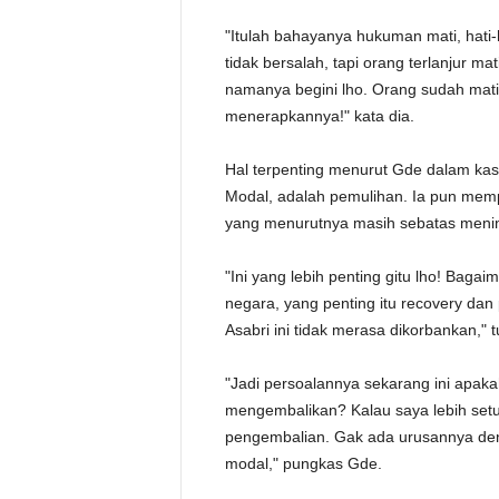
"Itulah bahayanya hukuman mati, hati-h
tidak bersalah, tapi orang terlanjur m
namanya begini lho. Orang sudah mati
menerapkannya!" kata dia.
Hal terpenting menurut Gde dalam kasu
Modal, adalah pemulihan. Ia pun memp
yang menurutnya masih sebatas menin
"Ini yang lebih penting gitu lho! Bag
negara, yang penting itu recovery da
Asabri ini tidak merasa dikorbankan," t
"Jadi persoalannya sekarang ini apak
mengembalikan? Kalau saya lebih setu
pengembalian. Gak ada urusannya denga
modal," pungkas Gde.