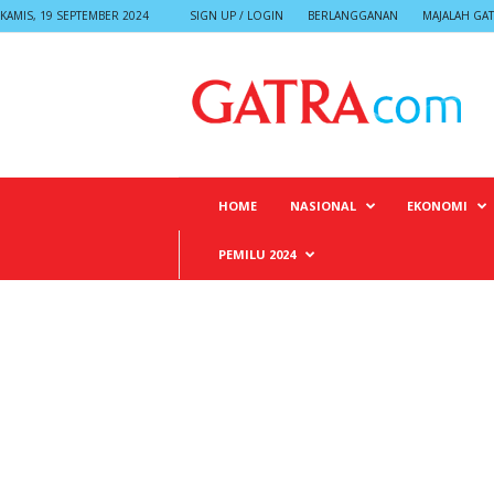
KAMIS, 19 SEPTEMBER 2024
SIGN UP / LOGIN
BERLANGGANAN
MAJALAH GA
G
A
T
R
A
HOME
NASIONAL
EKONOMI
PEMILU 2024