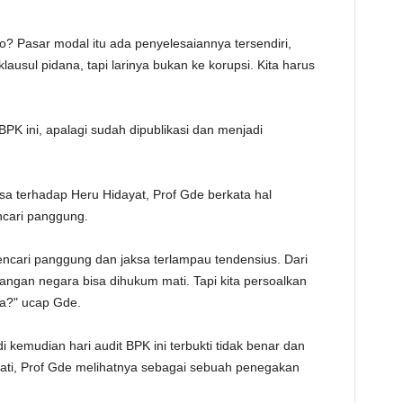
o? Pasar modal itu ada penyelesaiannya tersendiri,
usul pidana, tapi larinya bukan ke korupsi. Kita harus
 BPK ini, apalagi sudah dipublikasi dan menjadi
ksa terhadap Heru Hidayat, Prof Gde berkata hal
cari panggung.
ncari panggung dan jaksa terlampau tendensius. Dari
uangan negara bisa dihukum mati. Tapi kita persoalkan
ya?" ucap Gde.
i kemudian hari audit BPK ini terbukti tidak benar dan
mati, Prof Gde melihatnya sebagai sebuah penegakan