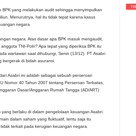
TE
n BPK yang melakukan audit sehingga menyimpulkan
iun. Menurutnya, hal itu tidak tepat karena kasus
euangan negara.
uangan negara. Atas dasar apa BPK masuk mengaudit,
n anggota TNI-Polri? Apa tepat yang diperiksa BPK itu
da wartawan saat dihubungi, Senin (13/12). PT Asabri
 bergerak di bidah asuransi.
ari Asabri ini adalah sebagai sebuah perseroan
UU Nomor 40 Tahun 2007 tentang Perseroan Terbatas,
 Anggaran Dasar/Anggaran Rumah Tangga (AD/ART)
p yang berlaku di dalam pengelolaan keuangan Asabri.
rmain dalam saham yang fluktuatif, tentu saja itu
idak terkait pada kerugian keuangan negara.