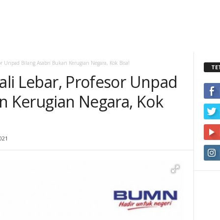
esor Unpad Bilang Asabri Bukan Kerugian Negara, Kok Bisa!
TE
Kali Lebar, Profesor Unpad
an Kerugian Negara, Kok
021