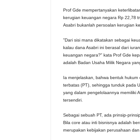
Prof Gde mempertanyakan keterlibata
kerugian keuangan negara Rp 22,78 tril
Asabri bukanlah persoalan kerugian k
"Dari sisi mana dikatakan sebagai ke
kalau dana Asabri ini berasal dari iura
keuangan negara?" kata Prof Gde kepa
adalah Badan Usaha Milik Negara yang
Ia menjelaskan, bahwa bentuk hukum d
terbatas (PT), sehingga tunduk pada 
yang dalam pengelolaannya memiliki
tersendiri.
Sebagai sebuah PT, ada prinsip-prinsi
Bila core atau inti bisnisnya adalah be
merupakan kebijakan perusahaan dan t