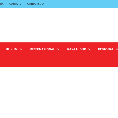
TRA
GATRA TV
GATRA PEDIA
HUKUM
INTERNASIONAL
GAYA HIDUP
REGIONAL