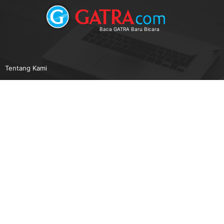
Baca GATRA Baru Bicara
Tentang Kami
Pedoman Media Siber
Karir
Beriklan
Disclaimer