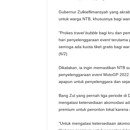
Gubernur Zulkieflimansyah yang akrab d
untuk warga NTB, khususnya bagi warga
"Prokes
travel bubble
bagi kru dan pem
hari penyelenggaraan
event
terutama 
semoga ada kuota tiket gratis bagi war
(6/2).
Dikatakan, ia ingin memastikan NTB su
penyelenggaraan
event
MotoGP 2022. 
apapun untuk penyelenggara dan sejau
Bang Zul yang pernah tiga periode di 
mengatasi ketersediaan akomodasi ada
premium untuk penonton lokal karena
"Untuk mengatasi ketersediaan akomo