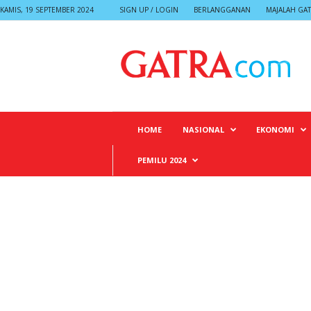
KAMIS, 19 SEPTEMBER 2024
SIGN UP / LOGIN
BERLANGGANAN
MAJALAH GA
G
A
T
R
A
HOME
NASIONAL
EKONOMI
PEMILU 2024