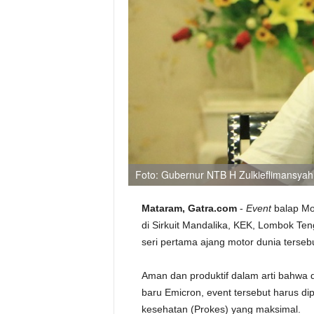
Foto: Gubernur NTB H Zulkieflimansya
Mataram, Gatra.com
-
Event
balap Mo
di Sirkuit Mandalika, KEK, Lombok Te
seri pertama ajang motor dunia terseb
Aman dan produktif dalam arti bahwa
baru Emicron, event tersebut harus d
kesehatan (Prokes) yang maksimal.