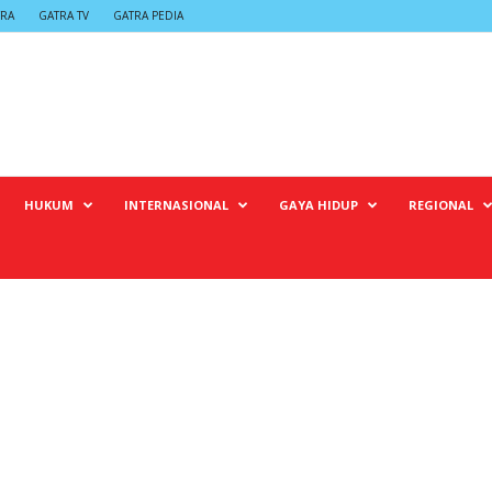
TRA
GATRA TV
GATRA PEDIA
HUKUM
INTERNASIONAL
GAYA HIDUP
REGIONAL