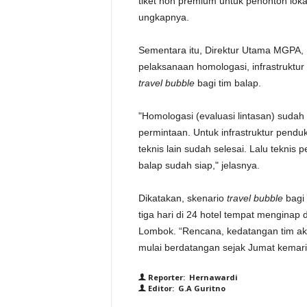
tiket non premium untuk penonton lok
ungkapnya.
Sementara itu, Direktur Utama MGPA, P
pelaksanaan homologasi, infrastruktu
travel bubble
bagi tim balap.
"Homologasi (evaluasi lintasan) sudah
permintaan. Untuk infrastruktur pendu
teknis lain sudah selesai. Lalu teknis 
balap sudah siap," jelasnya.
Dikatakan, skenario
travel bubble
bagi 
tiga hari di 24 hotel tempat menginap
Lombok. “Rencana, kedatangan tim aka
mulai berdatangan sejak Jumat kemari
Reporter: Hernawardi
Editor: G.A Guritno