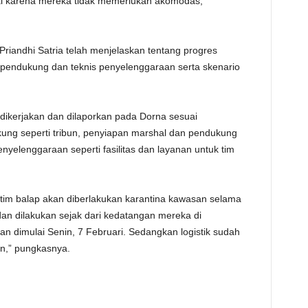
al karena mereka tidak memerlukan akomodas,"
riandhi Satria telah menjelaskan tentang progres
r pendukung dan teknis penyelenggaraan serta skenario
 dikerjakan dan dilaporkan pada Dorna sesuai
kung seperti tribun, penyiapan marshal dan pendukung
penyelenggaraan seperti fasilitas dan layanan untuk tim
tim balap akan diberlakukan karantina kawasan selama
 dan dilakukan sejak dari kedatangan mereka di
n dimulai Senin, 7 Februari. Sedangkan logistik sudah
n,” pungkasnya.