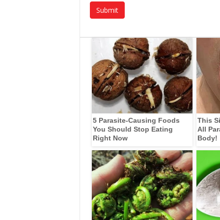
5 Parasite-Causing Foods
This S
You Should Stop Eating
All Pa
Right Now
Body!