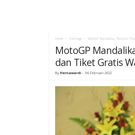
Home
Olahraga
MotoGP Mandalika, Pastikan Proke
MotoGP Mandalika,
dan Tiket Gratis W
By
Hernawardi
-
06 Februari 2022