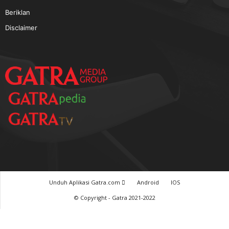
TERPOPULER
Baca GATRA Baru Bicara
Tentang Kami