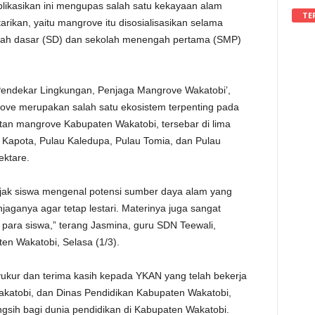
blikasikan ini mengupas salah satu kekayaan alam
TE
rikan, yaitu mangrove itu disosialisasikan selama
olah dasar (SD) dan sekolah menengah pertama (SMP)
Pendekar Lingkungan, Penjaga Mangrove Wakatobi’,
rove merupakan salah satu ekosistem terpenting pada
tan mangrove Kabupaten Wakatobi, tersebar di lima
u Kapota, Pulau Kaledupa, Pulau Tomia, dan Pulau
ektare.
ajak siswa mengenal potensi sumber daya alam yang
jaganya agar tetap lestari. Materinya juga sangat
 para siswa,” terang Jasmina, guru SDN Teewali,
n Wakatobi, Selasa (1/3).
ukur dan terima kasih kepada YKAN yang telah bekerja
katobi, dan Dinas Pendidikan Kabupaten Wakatobi,
sih bagi dunia pendidikan di Kabupaten Wakatobi.