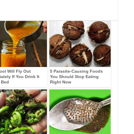
ool Will Fly Out
5 Parasite-Causing Foods
tely If You Drink It
You Should Stop Eating
 Bed
Right Now