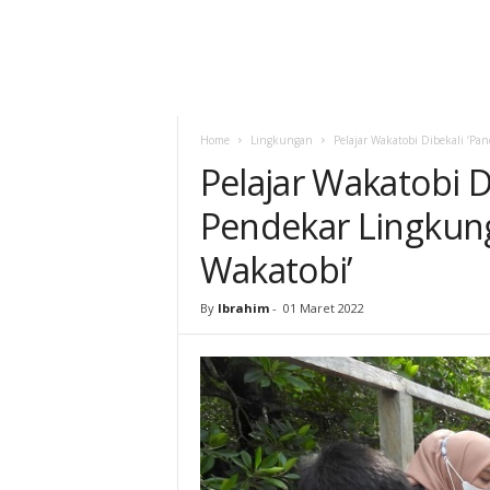
Home
Lingkungan
Pelajar Wakatobi Dibekali ‘P
Pelajar Wakatobi D
Pendekar Lingkun
Wakatobi’
By
Ibrahim
-
01 Maret 2022