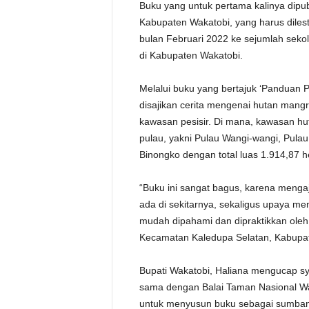
Buku yang untuk pertama kalinya dipu
Kabupaten Wakatobi, yang harus dilesta
bulan Februari 2022 ke sejumlah sek
di Kabupaten Wakatobi.
Melalui buku yang bertajuk ‘Panduan 
disajikan cerita mengenai hutan mang
kawasan pesisir. Di mana, kawasan hu
pulau, yakni Pulau Wangi-wangi, Pula
Binongko dengan total luas 1.914,87 h
“Buku ini sangat bagus, karena meng
ada di sekitarnya, sekaligus upaya men
mudah dipahami dan dipraktikkan oleh
Kecamatan Kaledupa Selatan, Kabupate
Bupati Wakatobi, Haliana mengucap sy
sama dengan Balai Taman Nasional Wa
untuk menyusun buku sebagai sumbang