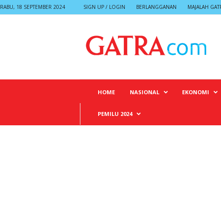
RABU, 18 SEPTEMBER 2024
SIGN UP / LOGIN
BERLANGGANAN
MAJALAH GAT
G
A
T
R
A
HOME
NASIONAL
EKONOMI
PEMILU 2024