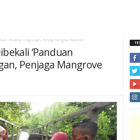
anduan Pendekar Lingkungan, Penjaga Mangrove Wakatobi’
TE
ibekali ‘Panduan
gan, Penjaga Mangrove