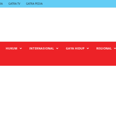
RA
GATRA TV
GATRA PEDIA
HUKUM
INTERNASIONAL
GAYA HIDUP
REGIONAL